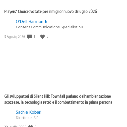
Players’ Choice: votate per il miglior nuovo di luglio 2026
O’Dell Harmon Jr.
Content Communications Specialist, SIE
1
8
Data
3 Agosto, 2026
di
pubblicazione:
Gli sviluppatori di Silent Hill: Townfall parlano dell’ambientazione
scozzese, la tecnologia retrò e il combattimento in prima persona
Sachie Kobari
Direttrice, SIE
3
Data
30 Luglio, 2026