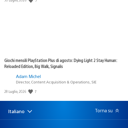
di
pubblicazione:
Giochi mensili PlayStation Plus di agosto: Dying Light 2 Stay Human:
Reloaded Edition, Big Walk, Signalis
Adam Michel
Director, Content Acquisition & Operations, SIE
7
Data
28 Luglio, 2026
di
pubblicazione:
Torna su
Italiano
Seleziona
Regione
una
attuale:
Regione