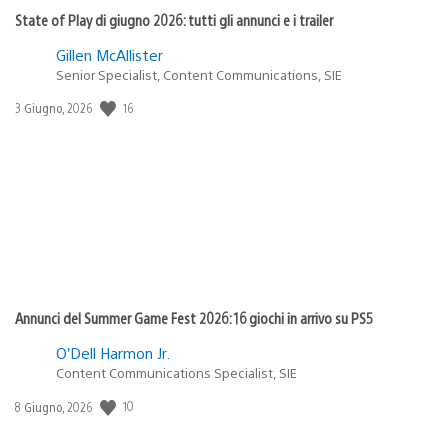
State of Play di giugno 2026: tutti gli annunci e i trailer
Gillen McAllister
Senior Specialist, Content Communications, SIE
16
Data
3 Giugno, 2026
di
pubblicazione:
Annunci del Summer Game Fest 2026: 16 giochi in arrivo su PS5
O’Dell Harmon Jr.
Content Communications Specialist, SIE
10
Data
8 Giugno, 2026
di
pubblicazione: