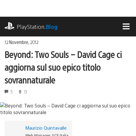
Salta
al
contenuto
playstation.com
PlayStation
.Blog
MEN
12 Novembre, 2012
Beyond: Two Souls – David Cage ci
aggiorna sul suo epico titolo
sovrannaturale
5
0
Maurizio Quintavalle
Web Manager, SCE Italia