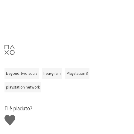
beyond: two souls
heavy rain
Playstation 3
playstation network
Ti è piaciuto?
Mi
piace