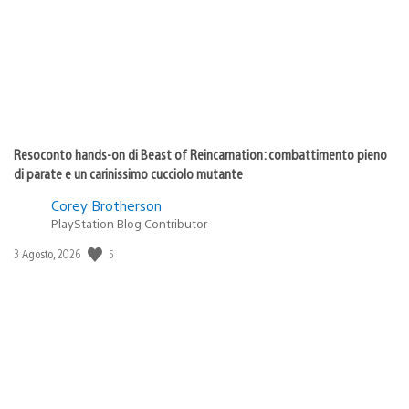
Resoconto hands-on di Beast of Reincarnation: combattimento pieno
di parate e un carinissimo cucciolo mutante
Corey Brotherson
PlayStation Blog Contributor
5
Data
3 Agosto, 2026
di
pubblicazione: