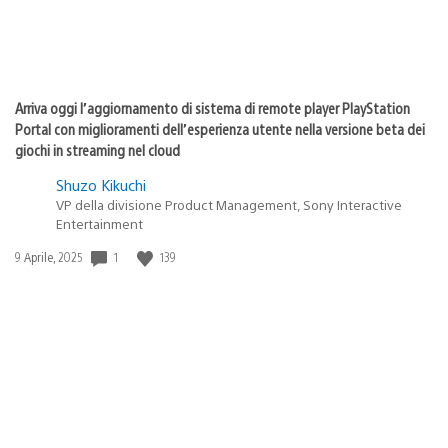
Arriva oggi l’aggiornamento di sistema di remote player PlayStation
Portal con miglioramenti dell’esperienza utente nella versione beta dei
giochi in streaming nel cloud
Shuzo Kikuchi
VP della divisione Product Management, Sony Interactive
Entertainment
1
139
Data
9 Aprile, 2025
di
pubblicazione: