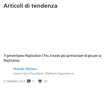
Articoli di tendenza
Ti presentiamo PlayStation 5 Pro, il modo più spettacolare di giocare su
PlayStation
Hideaki Nishino
Senior Vice President, Platform Experience
4
130
Data
12 Settembre, 2024
di
pubblicazione: