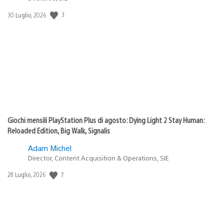
3
Data
30 Luglio, 2026
di
pubblicazione:
Giochi mensili PlayStation Plus di agosto: Dying Light 2 Stay Human:
Reloaded Edition, Big Walk, Signalis
Adam Michel
Director, Content Acquisition & Operations, SIE
7
Data
28 Luglio, 2026
di
pubblicazione: