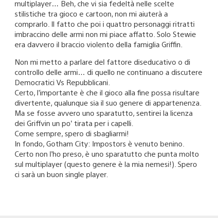
multiplayer… Beh, che vi sia fedeltà nelle scelte
stilistiche tra gioco e cartoon, non mi aiuterà a
comprarlo. Il fatto che poi i quattro personaggi ritratti
imbraccino delle armi non mi piace affatto. Solo Stewie
era davvero il braccio violento della famiglia Griffin.
Non mi metto a parlare del fattore diseducativo o di
controllo delle armi… di quello ne continuano a discutere
Democratici Vs Repubblicani.
Certo, l’importante è che il gioco alla fine possa risultare
divertente, qualunque sia il suo genere di appartenenza.
Ma se fosse avvero uno sparatutto, sentirei la licenza
dei Griffvin un po’ tirata per i capelli.
Come sempre, spero di sbagliarmi!
In fondo, Gotham City: Impostors è venuto benino.
Certo non l’ho preso, è uno sparatutto che punta molto
sul multiplayer (questo genere è la mia nemesi!). Spero
ci sarà un buon single player.