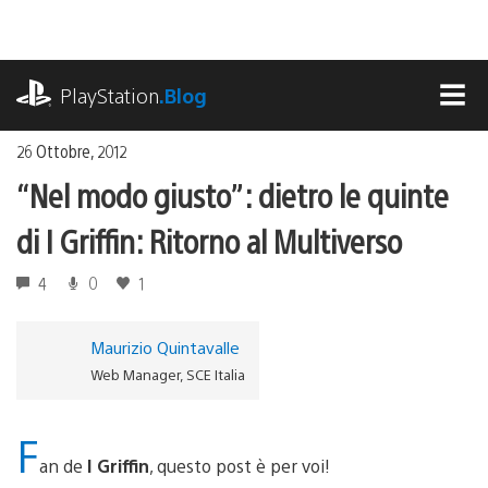
Salta
al
contenuto
playstation.com
PlayStation
.Blog
MEN
26 Ottobre, 2012
“Nel modo giusto”: dietro le quinte
di I Griffin: Ritorno al Multiverso
4
0
1
Maurizio Quintavalle
Web Manager, SCE Italia
F
an de
I Griffin
, questo post è per voi!