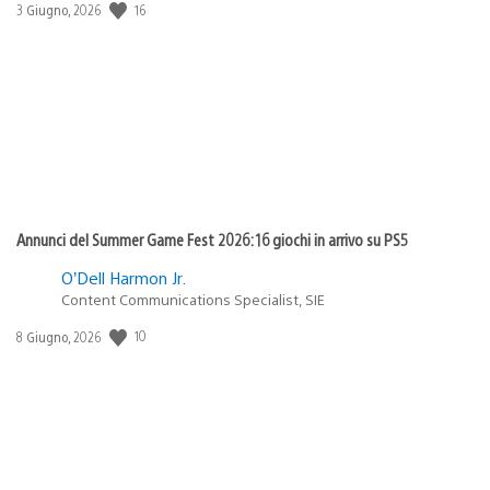
16
Data
3 Giugno, 2026
di
pubblicazione:
Annunci del Summer Game Fest 2026: 16 giochi in arrivo su PS5
O’Dell Harmon Jr.
Content Communications Specialist, SIE
10
Data
8 Giugno, 2026
di
pubblicazione: