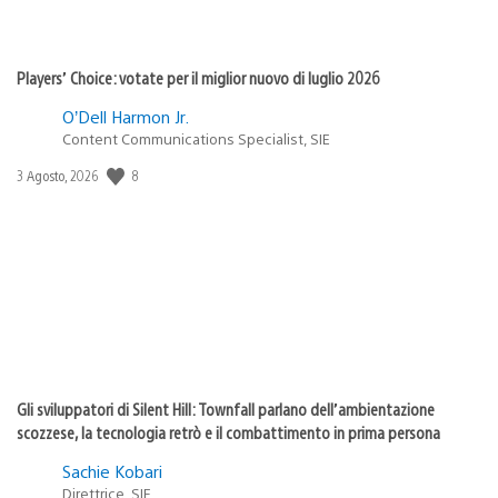
Players’ Choice: votate per il miglior nuovo di luglio 2026
O’Dell Harmon Jr.
Content Communications Specialist, SIE
8
Data
3 Agosto, 2026
di
pubblicazione:
Gli sviluppatori di Silent Hill: Townfall parlano dell’ambientazione
scozzese, la tecnologia retrò e il combattimento in prima persona
Sachie Kobari
Direttrice, SIE