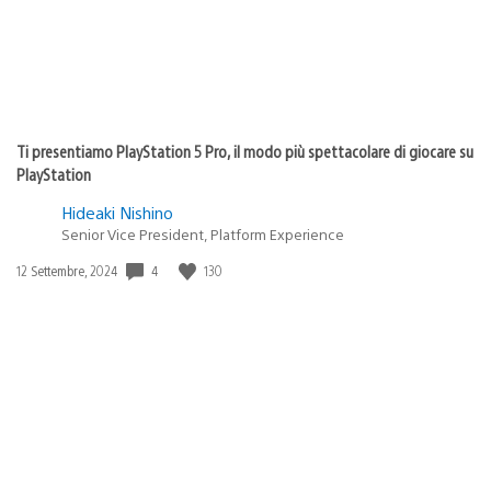
Ti presentiamo PlayStation 5 Pro, il modo più spettacolare di giocare su
PlayStation
Hideaki Nishino
Senior Vice President, Platform Experience
4
130
Data
12 Settembre, 2024
di
pubblicazione: