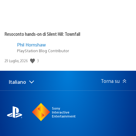
Resoconto hands-on di Silent Hill: Townfall
Phil Hornshaw
PlayStation Blog Contributor
3
Data
29 Luglio, 2026
di
pubblicazione:
Torna su
Italiano
Seleziona
Regione
una
attuale:
Regione
Sony
Interactive
Entertainment