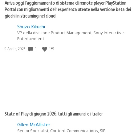
Arriva oggi l’aggiornamento di sistema di remote player PlayStation
Portal con miglioramenti dell’esperienza utente nella versione beta dei
giochi in streaming nel cloud
Shuzo Kikuchi
VP della divisione Product Management, Sony Interactive
Entertainment
1
139
Data
9 Aprile, 2025
di
pubblicazione:
State of Play di giugno 2026: tutti gli annunci e i trailer
Gillen McAllister
Senior Specialist, Content Communications, SIE