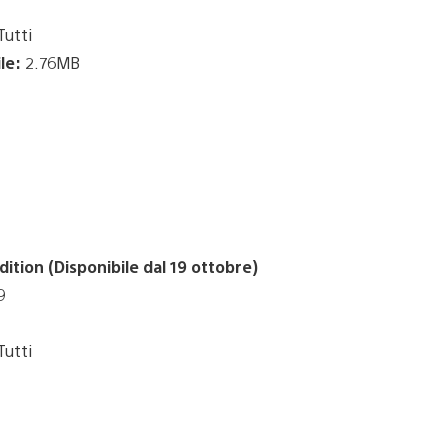
utti
le:
2.76MB
ition (Disponibile dal 19 ottobre)
9
utti