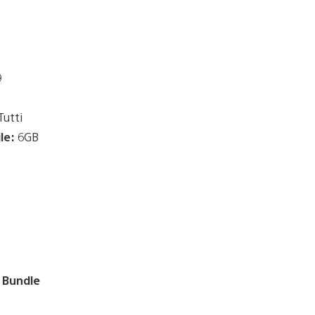
9
utti
le:
6GB
 Bundle