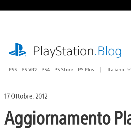
Salta
al
contenuto
playstation.com
PlayStation
.Blog
PS5
PS VR2
PS4
PS Store
PS Plus
Italiano
Seleziona
Regione
una
attuale:
Regione
17 Ottobre, 2012
Aggiornamento Play