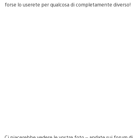
forse lo userete per qualcosa di completamente diverso!
Ci piacerebbe vedere le vostre foto – andate sui forum di