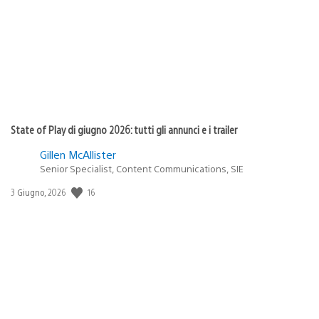
pubblicazione:
State of Play di giugno 2026: tutti gli annunci e i trailer
Gillen McAllister
Senior Specialist, Content Communications, SIE
16
Data
3 Giugno, 2026
di
pubblicazione: