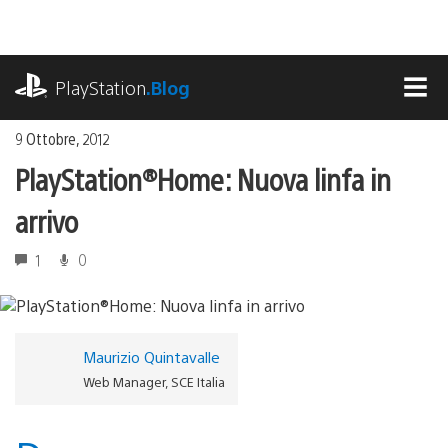
Salta
al
contenuto
playstation.com
PlayStation
.Blog
MEN
9 Ottobre, 2012
PlayStation®Home: Nuova linfa in
arrivo
1
0
Maurizio Quintavalle
Web Manager, SCE Italia