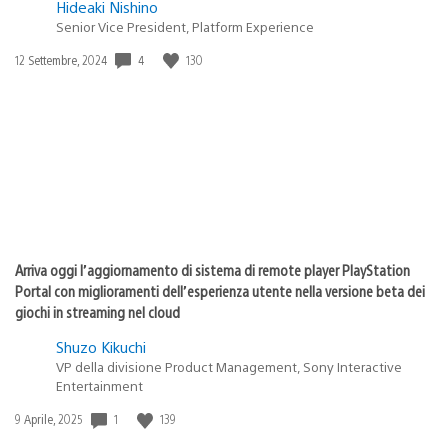
Hideaki Nishino
Senior Vice President, Platform Experience
4
130
Data
12 Settembre, 2024
di
pubblicazione:
Arriva oggi l’aggiornamento di sistema di remote player PlayStation
Portal con miglioramenti dell’esperienza utente nella versione beta dei
giochi in streaming nel cloud
Shuzo Kikuchi
VP della divisione Product Management, Sony Interactive
Entertainment
1
139
Data
9 Aprile, 2025
di