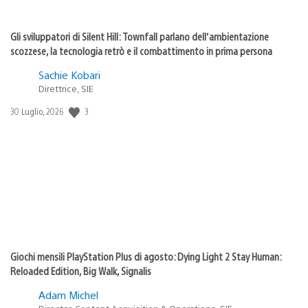
Gli sviluppatori di Silent Hill: Townfall parlano dell’ambientazione
scozzese, la tecnologia retrò e il combattimento in prima persona
Sachie Kobari
Direttrice, SIE
3
Data
30 Luglio, 2026
di
pubblicazione:
Giochi mensili PlayStation Plus di agosto: Dying Light 2 Stay Human:
Reloaded Edition, Big Walk, Signalis
Adam Michel