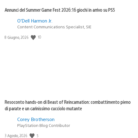
Annunci del Summer Game Fest 2026: 16 giochi in arrivo su PS5
O’Dell Harmon Jr.
Content Communications Specialist, SIE
10
Data
8 Giugno, 2026
di
pubblicazione:
Resoconto hands-on di Beast of Reincarnation: combattimento pieno
di parate e un carinissimo cucciolo mutante
Corey Brotherson
PlayStation Blog Contributor
5
Data
3 Agosto, 2026