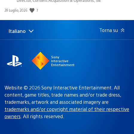
Director, Content Acquisition & Operations, SIE
7
Data
28 Luglio, 2026
di
pubblicazione:
Torna su
Italiano
Seleziona
Regione
una
attuale:
Regione
Sony
Interactive
Entertainment
Website © 2026 Sony Interactive Entertainment. All
content, game titles, trade names and/or trade dress,
trademarks, artwork and associated imagery are
trademarks and/or copyright material of their respective
owners
. All rights reserved.