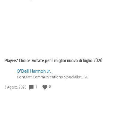
di
pubblicazione:
Players’ Choice: votate per il miglior nuovo di luglio 2026
O’Dell Harmon Jr.
Content Communications Specialist, SIE
1
8
Data
3 Agosto, 2026
di
pubblicazione: