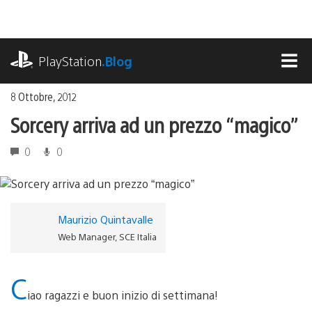
Salta
al
contenuto
playstation.com
PlayStation
.Blog
MEN
8 Ottobre, 2012
Sorcery arriva ad un prezzo “magico”
0
0
Maurizio Quintavalle
Web Manager, SCE Italia
C
iao ragazzi e buon inizio di settimana!