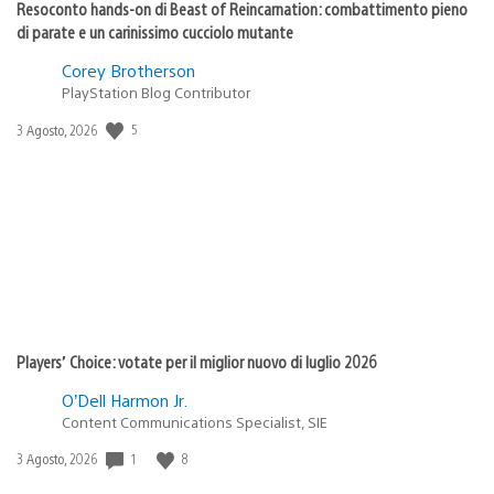
Resoconto hands-on di Beast of Reincarnation: combattimento pieno
di parate e un carinissimo cucciolo mutante
Corey Brotherson
PlayStation Blog Contributor
5
Data
3 Agosto, 2026
di
pubblicazione:
Players’ Choice: votate per il miglior nuovo di luglio 2026
O’Dell Harmon Jr.
Content Communications Specialist, SIE
1
8
Data
3 Agosto, 2026
di