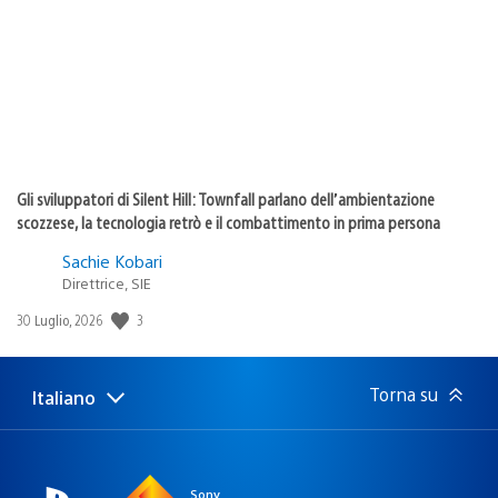
pubblicazione:
Gli sviluppatori di Silent Hill: Townfall parlano dell’ambientazione
scozzese, la tecnologia retrò e il combattimento in prima persona
Sachie Kobari
Direttrice, SIE
3
Data
30 Luglio, 2026
di
pubblicazione:
Torna su
Italiano
Seleziona
Regione
una
attuale:
Regione
Sony