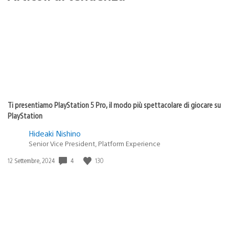
Ti presentiamo PlayStation 5 Pro, il modo più spettacolare di giocare su
PlayStation
Hideaki Nishino
Senior Vice President, Platform Experience
4
130
Data
12 Settembre, 2024
di
pubblicazione: