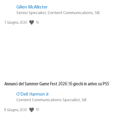
Gillen McAllister
Senior Specialist, Content Communications, SIE
16
Data
3 Giugno, 2026
di
pubblicazione:
Annunci del Summer Game Fest 2026: 16 giochi in arrivo su PS5
O’Dell Harmon Jr.
Content Communications Specialist, SIE
10
Data
8 Giugno, 2026
di
pubblicazione: