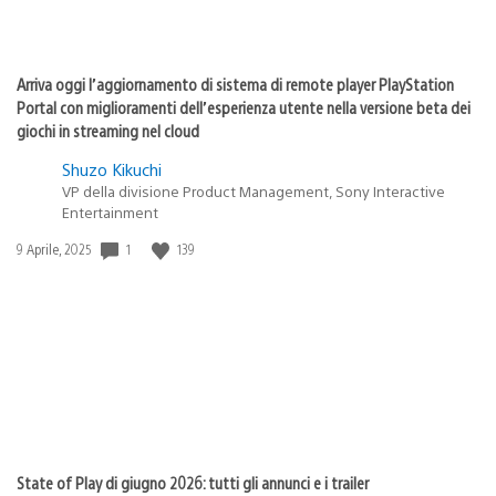
Arriva oggi l’aggiornamento di sistema di remote player PlayStation
Portal con miglioramenti dell’esperienza utente nella versione beta dei
giochi in streaming nel cloud
Shuzo Kikuchi
VP della divisione Product Management, Sony Interactive
Entertainment
1
139
Data
9 Aprile, 2025
di
pubblicazione:
State of Play di giugno 2026: tutti gli annunci e i trailer