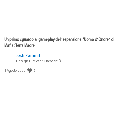
Un primo sguardo al gameplay dell’espansione “Uomo d’Onore” di
Mafia: Terra Madre
Josh Zammit
Design Director, Hangar 13
5
Data
4 Agosto, 2026
di
pubblicazione: