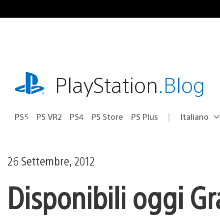
Salta
al
contenuto
playstation.com
PlayStation
.Blog
PS5
PS VR2
PS4
PS Store
PS Plus
Italiano
Seleziona
Regione
una
attuale:
Regione
26 Settembre, 2012
Disponibili oggi G