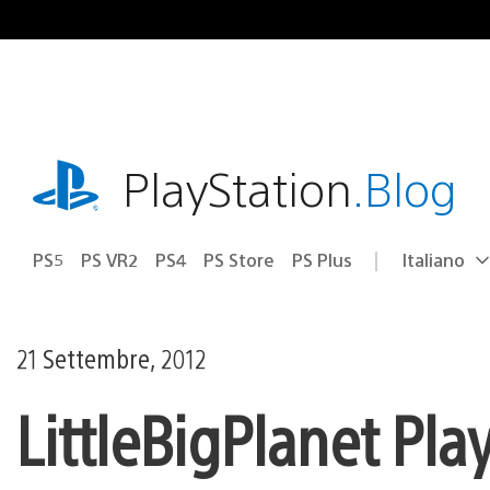
Salta
al
contenuto
playstation.com
PlayStation
.Blog
PS5
PS VR2
PS4
PS Store
PS Plus
Italiano
Seleziona
Regione
una
attuale:
Regione
21 Settembre, 2012
LittleBigPlanet Pla