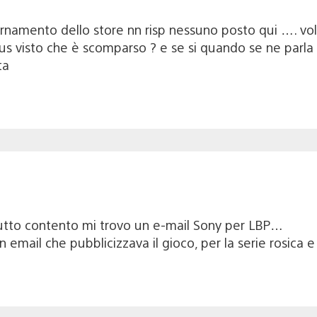
iornamento dello store nn risp nessuno posto qui …. v
lus visto che è scomparso ? e se si quando se ne parla
ta
 tutto contento mi trovo un e-mail Sony per LBP…
 email che pubblicizzava il gioco, per la serie rosica e