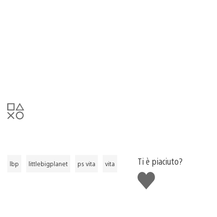
Ti è piaciuto?
lbp
littlebigplanet
ps vita
vita
Mi
piace