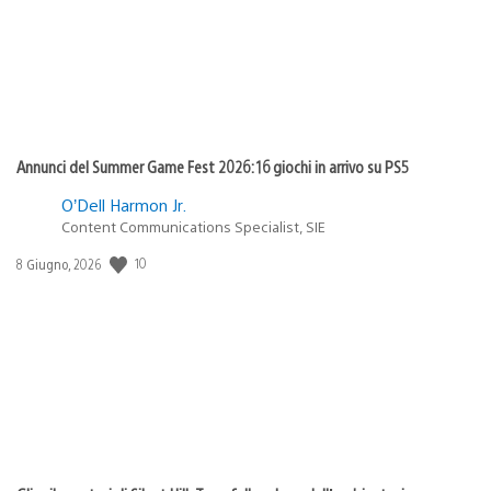
Annunci del Summer Game Fest 2026: 16 giochi in arrivo su PS5
O’Dell Harmon Jr.
Content Communications Specialist, SIE
10
Data
8 Giugno, 2026
di
pubblicazione: