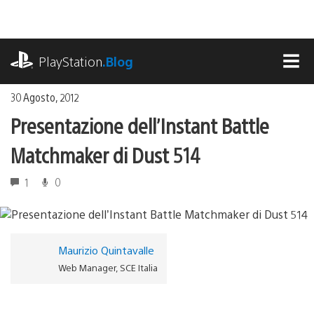
Salta
al
contenuto
playstation.com
PlayStation
.Blog
MEN
30 Agosto, 2012
Presentazione dell’Instant Battle
Matchmaker di Dust 514
1
0
Maurizio Quintavalle
Web Manager, SCE Italia