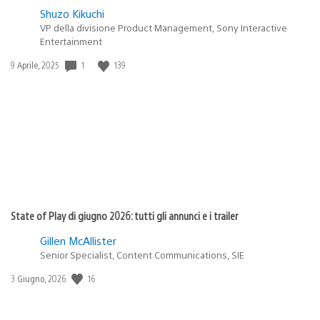
Shuzo Kikuchi
VP della divisione Product Management, Sony Interactive
Entertainment
1
139
Data
9 Aprile, 2025
di
pubblicazione:
State of Play di giugno 2026: tutti gli annunci e i trailer
Gillen McAllister
Senior Specialist, Content Communications, SIE
16
Data
3 Giugno, 2026
di
pubblicazione: