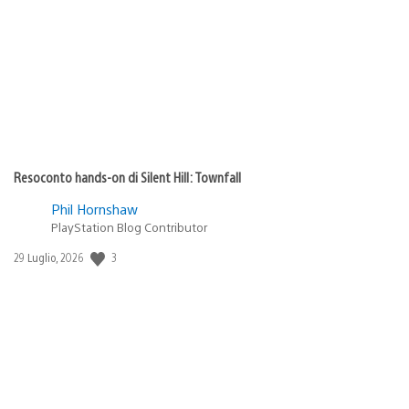
di
pubblicazione:
Resoconto hands-on di Silent Hill: Townfall
Phil Hornshaw
PlayStation Blog Contributor
3
Data
29 Luglio, 2026
di
pubblicazione: