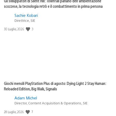
Gli sviluppatori di Silent Hill: Townfall parlano dell’ambientazione
scozzese, la tecnologia retrò e il combattimento in prima persona
Sachie Kobari
Direttrice, SIE
3
Data
30 Luglio, 2026
di
pubblicazione:
Giochi mensili PlayStation Plus di agosto: Dying Light 2 Stay Human:
Reloaded Edition, Big Walk, Signalis
Adam Michel
Director, Content Acquisition & Operations, SIE
7
Data
28 Luglio, 2026