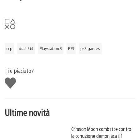
ccp
dust 514
Playstation 3
PS3
ps3 games
Ti è piaciuto?
Mi
piace
Ultime novità
Crimson Moon combatte contro
la corruzione demoniaca il 1