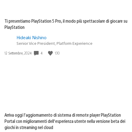
Ti presentiamo PlayStation 5 Pro, il modo più spettacolare di giocare su
PlayStation
Hideaki Nishino
Senior Vice President, Platform Experience
4
130
Data
12 Settembre, 2024
di
pubblicazione:
Arriva oggi l’aggiornamento di sistema di remote player PlayStation
Portal con miglioramenti dell’esperienza utente nella versione beta dei
giochi in streaming nel cloud