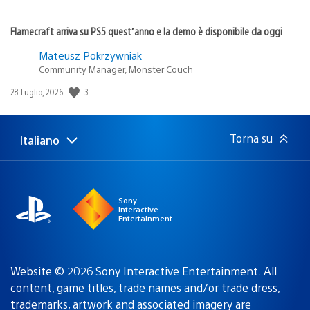
Flamecraft arriva su PS5 quest’anno e la demo è disponibile da oggi
Mateusz Pokrzywniak
Community Manager, Monster Couch
3
Data
28 Luglio, 2026
di
pubblicazione:
Torna su
Italiano
Seleziona
Regione
una
attuale:
Regione
Sony
Interactive
Entertainment
Website © 2026 Sony Interactive Entertainment. All
content, game titles, trade names and/or trade dress,
trademarks, artwork and associated imagery are