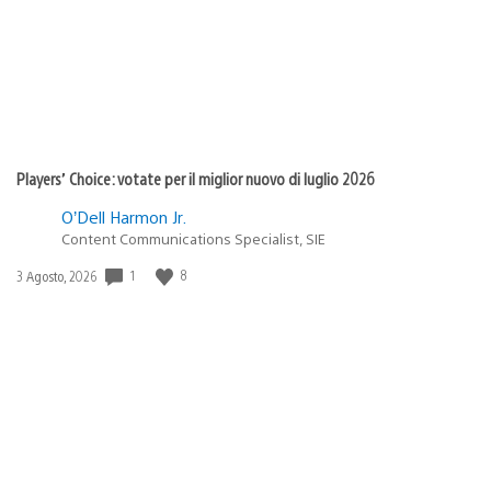
Players’ Choice: votate per il miglior nuovo di luglio 2026
O’Dell Harmon Jr.
Content Communications Specialist, SIE
1
8
Data
3 Agosto, 2026
di
pubblicazione: