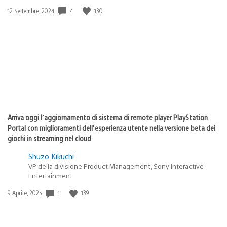
4
130
Data
12 Settembre, 2024
di
pubblicazione:
Arriva oggi l’aggiornamento di sistema di remote player PlayStation
Portal con miglioramenti dell’esperienza utente nella versione beta dei
giochi in streaming nel cloud
Shuzo Kikuchi
VP della divisione Product Management, Sony Interactive
Entertainment
1
139
Data
9 Aprile, 2025
di
pubblicazione: