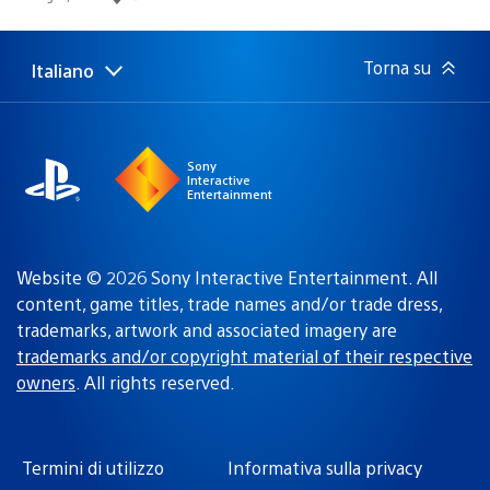
di
pubblicazione:
Torna su
Italiano
Seleziona
Regione
una
attuale:
Regione
Sony
Interactive
Entertainment
Website © 2026 Sony Interactive Entertainment. All
content, game titles, trade names and/or trade dress,
trademarks, artwork and associated imagery are
trademarks and/or copyright material of their respective
owners
. All rights reserved.
Termini di utilizzo
Informativa sulla privacy