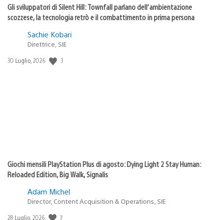
Gli sviluppatori di Silent Hill: Townfall parlano dell’ambientazione
scozzese, la tecnologia retrò e il combattimento in prima persona
Sachie Kobari
Direttrice, SIE
3
Data
30 Luglio, 2026
di
pubblicazione:
Giochi mensili PlayStation Plus di agosto: Dying Light 2 Stay Human:
Reloaded Edition, Big Walk, Signalis
Adam Michel
Director, Content Acquisition & Operations, SIE
7
Data
28 Luglio, 2026