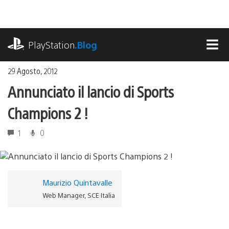
Salta
al
contenuto
playstation.com
PlayStation
.Blog
MEN
29 Agosto, 2012
Annunciato il lancio di Sports
Champions 2 !
1
0
Maurizio Quintavalle
Web Manager, SCE Italia