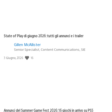
State of Play di giugno 2026: tutti gli annunci e i trailer
Gillen McAllister
Senior Specialist, Content Communications, SIE
16
Data
3 Giugno, 2026
di
pubblicazione:
Annunci del Summer Game Fest 2026: 16 giochi in arrivo su PS5