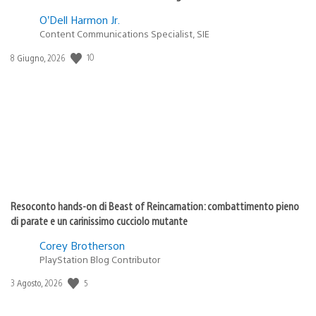
O’Dell Harmon Jr.
Content Communications Specialist, SIE
10
Data
8 Giugno, 2026
di
pubblicazione:
Resoconto hands-on di Beast of Reincarnation: combattimento pieno
di parate e un carinissimo cucciolo mutante
Corey Brotherson
PlayStation Blog Contributor
5
Data
3 Agosto, 2026
di
pubblicazione: