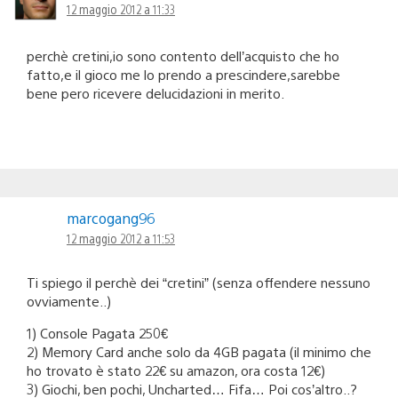
12 maggio 2012 a 11:33
perchè cretini,io sono contento dell’acquisto che ho
fatto,e il gioco me lo prendo a prescindere,sarebbe
bene pero ricevere delucidazioni in merito.
marcogang96
12 maggio 2012 a 11:53
Ti spiego il perchè dei “cretini” (senza offendere nessuno
ovviamente..)
1) Console Pagata 250€
2) Memory Card anche solo da 4GB pagata (il minimo che
ho trovato è stato 22€ su amazon, ora costa 12€)
3) Giochi, ben pochi, Uncharted… Fifa… Poi cos’altro..?