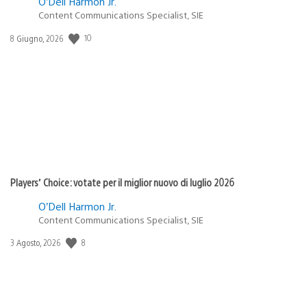
O’Dell Harmon Jr.
Content Communications Specialist, SIE
10
Data
8 Giugno, 2026
di
pubblicazione:
Players’ Choice: votate per il miglior nuovo di luglio 2026
O’Dell Harmon Jr.
Content Communications Specialist, SIE
8
Data
3 Agosto, 2026
di
pubblicazione: