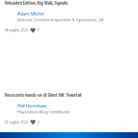
Reloaded Edition, Big Walk, Signalis
Adam Michel
Director, Content Acquisition & Operations, SIE
7
Data
28 Luglio, 2026
di
pubblicazione:
Resoconto hands-on di Silent Hill: Townfall
Phil Hornshaw
PlayStation Blog Contributor
3
Data
29 Luglio, 2026
di
pubblicazione: