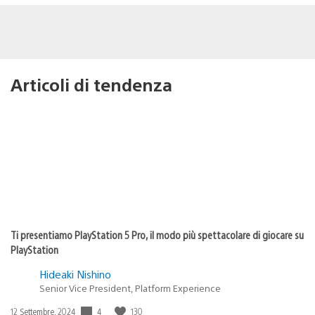
Articoli di tendenza
Ti presentiamo PlayStation 5 Pro, il modo più spettacolare di giocare su
PlayStation
Hideaki Nishino
Senior Vice President, Platform Experience
4
130
Data
12 Settembre, 2024