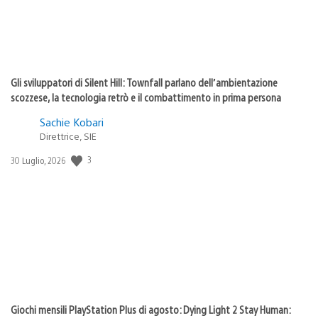
Gli sviluppatori di Silent Hill: Townfall parlano dell’ambientazione
scozzese, la tecnologia retrò e il combattimento in prima persona
Sachie Kobari
Direttrice, SIE
3
Data
30 Luglio, 2026
di
pubblicazione:
Giochi mensili PlayStation Plus di agosto: Dying Light 2 Stay Human: