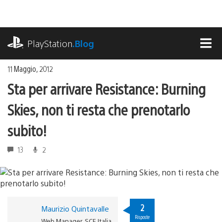
Salta
al
contenuto
playstation.com
PlayStation
.Blog
MEN
11 Maggio, 2012
Sta per arrivare Resistance: Burning
Skies, non ti resta che prenotarlo
subito!
13
2
2
Maurizio Quintavalle
Risposte
Web Manager, SCE Italia