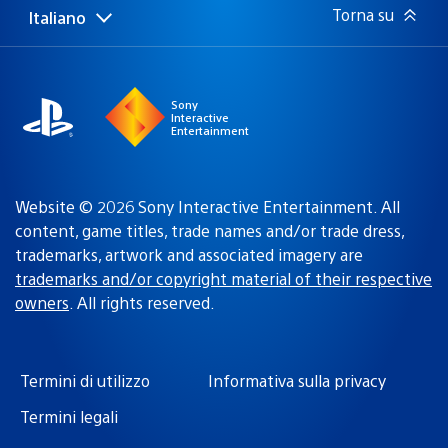
Torna su
Italiano
Seleziona
Regione
una
attuale:
Regione
Sony
Interactive
Entertainment
Website © 2026 Sony Interactive Entertainment. All
content, game titles, trade names and/or trade dress,
trademarks, artwork and associated imagery are
trademarks and/or copyright material of their respective
owners
. All rights reserved.
Termini di utilizzo
Informativa sulla privacy
Termini legali