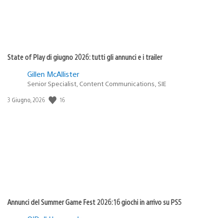
State of Play di giugno 2026: tutti gli annunci e i trailer
Gillen McAllister
Senior Specialist, Content Communications, SIE
16
Data
3 Giugno, 2026
di
pubblicazione:
Annunci del Summer Game Fest 2026: 16 giochi in arrivo su PS5