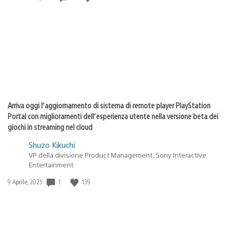
di
pubblicazione:
Arriva oggi l’aggiornamento di sistema di remote player PlayStation
Portal con miglioramenti dell’esperienza utente nella versione beta dei
giochi in streaming nel cloud
Shuzo Kikuchi
VP della divisione Product Management, Sony Interactive
Entertainment
1
139
Data
9 Aprile, 2025
di
pubblicazione: