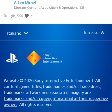
Adam Michel
Director, Content Acquisition & Operations, SIE
7
Data
28 Luglio, 2026
di
pubblicazione:
Torna su
Italiano
Seleziona
Regione
una
attuale:
Regione
Sony
Interactive
Entertainment
Website © 2026 Sony Interactive Entertainment. All
content, game titles, trade names and/or trade dress,
trademarks, artwork and associated imagery are
trademarks and/or copyright material of their respective
owners
. All rights reserved.