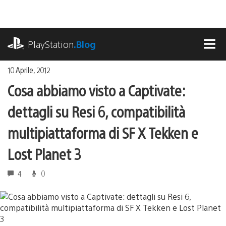
Salta
al
contenuto
playstation.com
PlayStation
.Blog
MEN
10 Aprile, 2012
Cosa abbiamo visto a Captivate:
dettagli su Resi 6, compatibilità
multipiattaforma di SF X Tekken e
Lost Planet 3
4
0