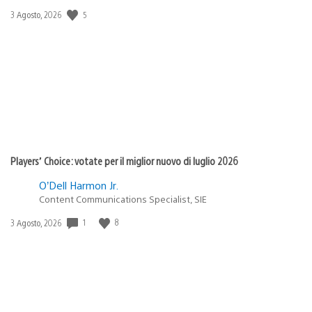
5
Data
3 Agosto, 2026
di
pubblicazione:
Players’ Choice: votate per il miglior nuovo di luglio 2026
O’Dell Harmon Jr.
Content Communications Specialist, SIE
1
8
Data
3 Agosto, 2026
di
pubblicazione: