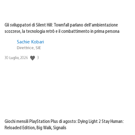
Gli sviluppatori di Silent Hill: Townfall parlano dell’ambientazione
scozzese, la tecnologia retrò e il combattimento in prima persona
Sachie Kobari
Direttrice, SIE
3
Data
30 Luglio, 2026
di
pubblicazione:
Giochi mensili PlayStation Plus di agosto: Dying Light 2 Stay Human:
Reloaded Edition, Big Walk, Signalis