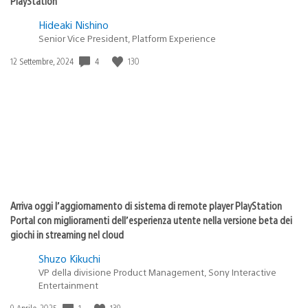
PlayStation
Hideaki Nishino
Senior Vice President, Platform Experience
4
130
Data
12 Settembre, 2024
di
pubblicazione:
Arriva oggi l’aggiornamento di sistema di remote player PlayStation
Portal con miglioramenti dell’esperienza utente nella versione beta dei
giochi in streaming nel cloud
Shuzo Kikuchi
VP della divisione Product Management, Sony Interactive
Entertainment
1
139
Data
9 Aprile, 2025