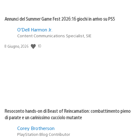
Annunci del Summer Game Fest 2026: 16 giochi in arrivo su PS5
O’Dell Harmon Jr.
Content Communications Specialist, SIE
10
Data
8 Giugno, 2026
di
pubblicazione:
Resoconto hands-on di Beast of Reincarnation: combattimento pieno
di parate e un carinissimo cucciolo mutante
Corey Brotherson
PlayStation Blog Contributor