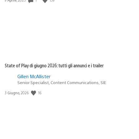
di
pubblicazione:
State of Play di giugno 2026: tutti gli annunci e i trailer
Gillen McAllister
Senior Specialist, Content Communications, SIE
16
Data
3 Giugno, 2026
di
pubblicazione: