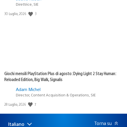
Direttrice, SIE
3
Data
30 Luglio, 2026
di
pubblicazione:
Giochi mensili PlayStation Plus di agosto: Dying Light 2 Stay Human:
Reloaded Edition, Big Walk, Signalis
Adam Michel
Director, Content Acquisition & Operations, SIE
7
Data
28 Luglio, 2026
di
pubblicazione:
Torna su
Italiano
Seleziona
Regione