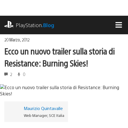
Salta
al
contenuto
playstation.com
PlayStation
.Blog
MEN
20 Marzo, 2012
Ecco un nuovo trailer sulla storia di
Resistance: Burning Skies!
2
0
Maurizio Quintavalle
Web Manager, SCE Italia