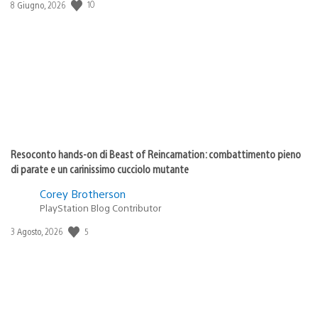
10
Data
8 Giugno, 2026
di
pubblicazione:
Resoconto hands-on di Beast of Reincarnation: combattimento pieno
di parate e un carinissimo cucciolo mutante
Corey Brotherson
PlayStation Blog Contributor
5
Data
3 Agosto, 2026
di
pubblicazione: