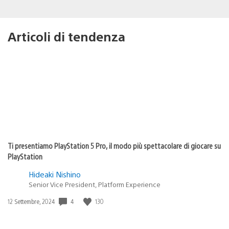
Articoli di tendenza
Ti presentiamo PlayStation 5 Pro, il modo più spettacolare di giocare su
PlayStation
Hideaki Nishino
Senior Vice President, Platform Experience
4
130
Data
12 Settembre, 2024
di
pubblicazione: