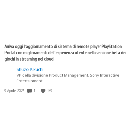
Arriva oggi l’aggiornamento di sistema di remote player PlayStation
Portal con miglioramenti dell’esperienza utente nella versione beta dei
giochi in streaming nel cloud
Shuzo Kikuchi
VP della divisione Product Management, Sony Interactive
Entertainment
1
139
Data
9 Aprile, 2025
di
pubblicazione: