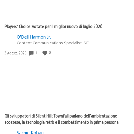
Players’ Choice: votate per il miglior nuovo di luglio 2026
O’Dell Harmon Jr.
Content Communications Specialist, SIE
1
8
Data
3 Agosto, 2026
di
pubblicazione:
Gli sviluppatori di Silent Hill: Townfall parlano dell’ambientazione
scozzese, la tecnologia retrò e il combattimento in prima persona
Sachie Kobari