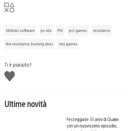
nihilistic software
ps vita
PS3
ps3 games
resistance
the resistance: burning skies
vita games
Ti è piaciuto?
Mi
piace
Ultime novità
Festeggiate 30 anni di Quake
con un nuovissimo episodio,