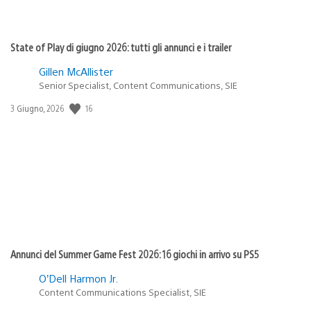
State of Play di giugno 2026: tutti gli annunci e i trailer
Gillen McAllister
Senior Specialist, Content Communications, SIE
16
Data
3 Giugno, 2026
di
pubblicazione:
Annunci del Summer Game Fest 2026: 16 giochi in arrivo su PS5
O’Dell Harmon Jr.
Content Communications Specialist, SIE