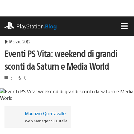
Salta
al
contenuto
playstation.com
PlayStation
.Blog
MEN
16 Marzo, 2012
Eventi PS Vita: weekend di grandi
sconti da Saturn e Media World
3
0
Maurizio Quintavalle
Web Manager, SCE Italia