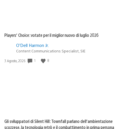
Players’ Choice: votate per il miglior nuovo di luglio 2026
O’Dell Harmon Jr.
Content Communications Specialist, SIE
1
8
Data
3 Agosto, 2026
di
pubblicazione:
Gli sviluppatori di Silent Hill: Townfall parlano dell’ambientazione
scozzese, la tecnologia retrò e il combattimento in prima persona