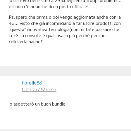
io la trovo benissimo a 270€(3G) senza troppi problemi…
e li non c’è neanche di un posto ufficiale!
Ps. spero che prima o poi vengo aggiornata anche con la
4G… visto che già incominciano a far uscire prodotti con
“questa” innovativa tecnologia(non mi fate passare che
la 3G su consolle è qualcosa in più perchè persino i
cellulari la hanno!)
fiorello88
16 marzo 2012 a 22:33
io aspetterò un buon bundle.