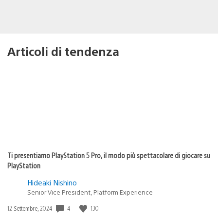
Articoli di tendenza
Ti presentiamo PlayStation 5 Pro, il modo più spettacolare di giocare su
PlayStation
Hideaki Nishino
Senior Vice President, Platform Experience
4
130
Data
12 Settembre, 2024
di