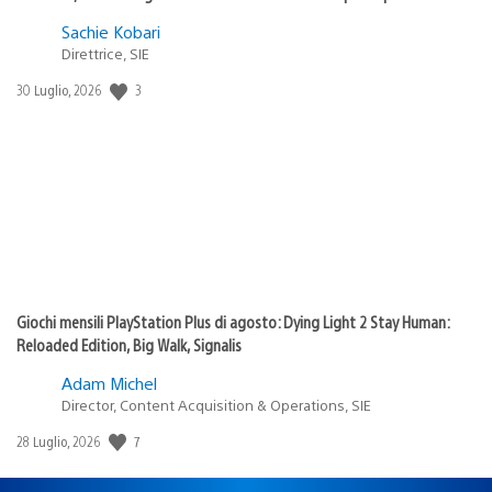
Sachie Kobari
Direttrice, SIE
3
Data
30 Luglio, 2026
di
pubblicazione:
Giochi mensili PlayStation Plus di agosto: Dying Light 2 Stay Human:
Reloaded Edition, Big Walk, Signalis
Adam Michel
Director, Content Acquisition & Operations, SIE
7
Data
28 Luglio, 2026
di
pubblicazione: