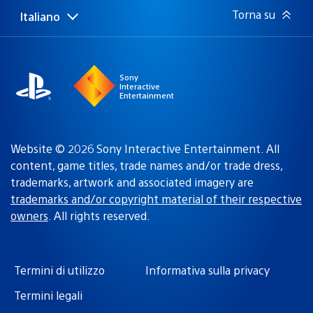
Torna su
Italiano
Seleziona
Regione
una
attuale:
Regione
Sony
Interactive
Entertainment
Website © 2026 Sony Interactive Entertainment. All
content, game titles, trade names and/or trade dress,
trademarks, artwork and associated imagery are
trademarks and/or copyright material of their respective
owners
. All rights reserved.
Termini di utilizzo
Informativa sulla privacy
Termini legali