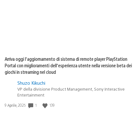
pubblicazione:
Arriva oggi l’aggiornamento di sistema di remote player PlayStation
Portal con miglioramenti dell’esperienza utente nella versione beta dei
giochi in streaming nel cloud
Shuzo Kikuchi
VP della divisione Product Management, Sony Interactive
Entertainment
1
139
Data
9 Aprile, 2025
di
pubblicazione: