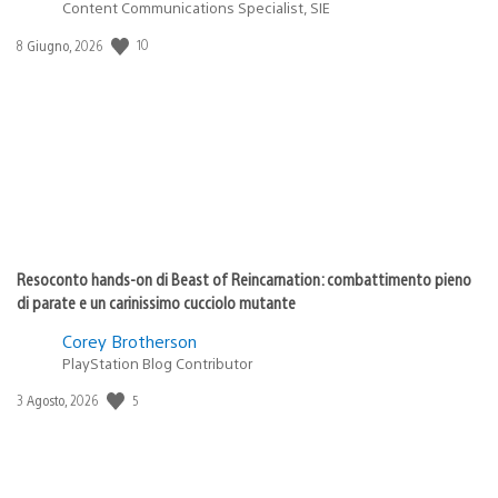
Content Communications Specialist, SIE
10
Data
8 Giugno, 2026
di
pubblicazione:
Resoconto hands-on di Beast of Reincarnation: combattimento pieno
di parate e un carinissimo cucciolo mutante
Corey Brotherson
PlayStation Blog Contributor
5
Data
3 Agosto, 2026
di
pubblicazione: