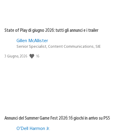
State of Play di giugno 2026: tutti gli annunci e i trailer
Gillen McAllister
Senior Specialist, Content Communications, SIE
16
Data
3 Giugno, 2026
di
pubblicazione:
Annunci del Summer Game Fest 2026: 16 giochi in arrivo su PS5
O’Dell Harmon Jr.