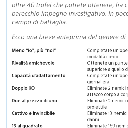
oltre 40 trofei che potrete ottenere, fra
parecchio impegno investigativo. In poco
campo di battaglia.
Ecco una breve anteprima del genere di 
Meno “io”, più “noi”
Completate un’oper
modalità co-op
Rivalità amichevole
Ottenete un punteg
superiore a quello 
Capacità d’adattamento
Completate un’oper
giornaliera
Doppio KO
Eliminate 2 nemici 
attacco corpo a co
Due al prezzo di uno
Eliminate 2 nemici 
proiettile
Cattivo e invincibile
Eliminate 13 nemici
danni
13 al quadrato
Eliminate 169 nemic