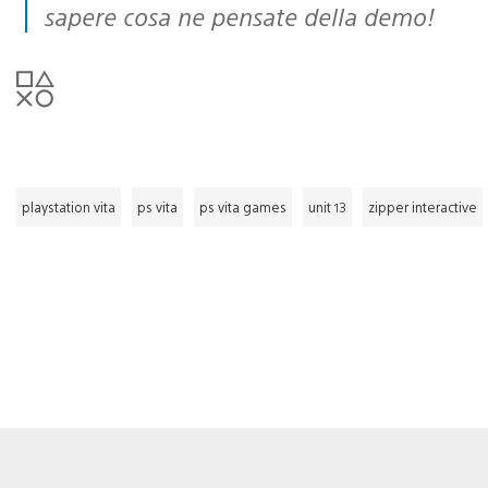
sapere cosa ne pensate della demo!
playstation vita
ps vita
ps vita games
unit 13
zipper interactive