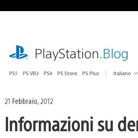
Salta
al
contenuto
playstation.com
PlayStation
.Blog
PS5
PS VR2
PS4
PS Store
PS Plus
Italiano
Seleziona
Regione
una
attuale:
Regione
21 Febbraio, 2012
Informazioni su dem