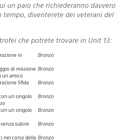
 cui un paio che richiederanno davvero
 tempo, diventerete dei veterani del
trofei che potrete trovare in
Unit 13
:
azione in
Bronzo
gio di missione
Bronzo
di un amico
azione Sfida
Bronzo
con un singolo
Bronzo
rpo
con un singolo
Bronzo
 senza subire
Bronzo
i nel corso della
Bronzo