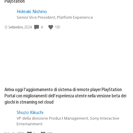
PlayStation
Hideaki Nishino
Senior Vice President, Platform Experience
4
130
Data
12 Settembre, 2024
di
pubblicazione:
Arriva oggi l’aggiornamento di sistema di remote player PlayStation
Portal con miglioramenti dell’esperienza utente nella versione beta dei
giochi in streaming nel cloud
Shuzo Kikuchi
VP della divisione Product Management, Sony Interactive
Entertainment