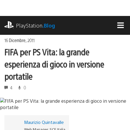
Salta
al
contenuto
playstation.com
PlayStation
.Blog
MEN
16 Dicembre, 2011
FIFA per PS Vita: la grande
esperienza di gioco in versione
portatile
4
0
Maurizio Quintavalle
Web Manager, SCE Italia