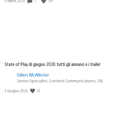
1
139
Data
9 Aprile, 2025
di
pubblicazione:
State of Play di giugno 2026: tutti gli annunci e i trailer
Gillen McAllister
Senior Specialist, Content Communications, SIE
16
Data
3 Giugno, 2026
di
pubblicazione: