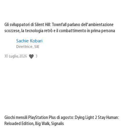
Gli sviluppatori di Silent Hill: Townfall parlano dell’ambientazione
scozzese, la tecnologia retrò e il combattimento in prima persona
Sachie Kobari
Direttrice, SIE
3
Data
30 Luglio, 2026
di
pubblicazione:
Giochi mensili PlayStation Plus di agosto: Dying Light 2 Stay Human:
Reloaded Edition, Big Walk, Signalis