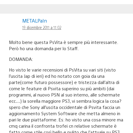
METALPaIn
19 dicembre 2011 a 11:02
Molto bene questa PsVita è sempre più interessante.
Però ho una domanda per lo Staff.
DOMANDA:
Ho visto le varie recensioni di PsVita su vari siti (visto
l’uscita Jap di ieri) ed ho notato con goia da una
parte(come futuro possessore) e tristezza dall’altra di
come le feature di Psvita superino su più ambiti (dai
programmi, al nuovo PSN al suo interno, alle schermate
ecc…) la sorella maggiore PS3, vi sembra logica la cosa?
spero che Sony all’uscita occidentale di Psvita faccia un
aggiornamento System Software che metta almeno in
pari le due piattaforme. Es: ho visto una cosa minore ma
cmq carina il confronta trofei cn relative schermate è
fatto come stile così bello e pulito che l’attuale su PS3