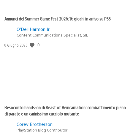
Annunci del Summer Game Fest 2026: 16 giochi in arrivo su PS5
O’Dell Harmon Jr.
Content Communications Specialist, SIE
10
Data
8 Giugno, 2026
di
pubblicazione:
Resoconto hands-on di Beast of Reincarnation: combattimento pieno
di parate e un carinissimo cucciolo mutante
Corey Brotherson
PlayStation Blog Contributor