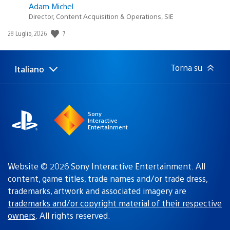
Adam Michel
Director, Content Acquisition & Operations, SIE
7
Data
28 Luglio, 2026
di
pubblicazione:
Torna su
Italiano
Seleziona
Regione
una
attuale:
Regione
Sony
Interactive
Entertainment
Website © 2026 Sony Interactive Entertainment. All
content, game titles, trade names and/or trade dress,
trademarks, artwork and associated imagery are
trademarks and/or copyright material of their respective
owners
. All rights reserved.