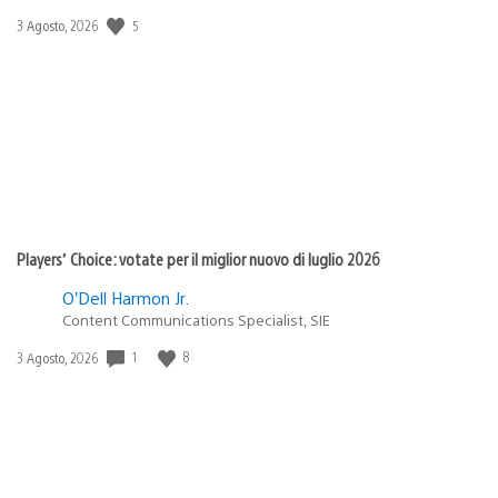
5
Data
3 Agosto, 2026
di
pubblicazione:
Players’ Choice: votate per il miglior nuovo di luglio 2026
O’Dell Harmon Jr.
Content Communications Specialist, SIE
1
8
Data
3 Agosto, 2026
di
pubblicazione: