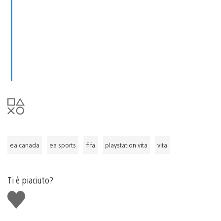
ea canada
ea sports
fifa
playstation vita
vita
Ti è piaciuto?
Mi
piace