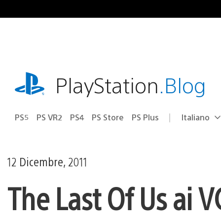
Salta
al
contenuto
playstation.com
PlayStation
.Blog
PS5
PS VR2
PS4
PS Store
PS Plus
Italiano
Seleziona
Regione
una
attuale:
Regione
12 Dicembre, 2011
The Last Of Us ai 