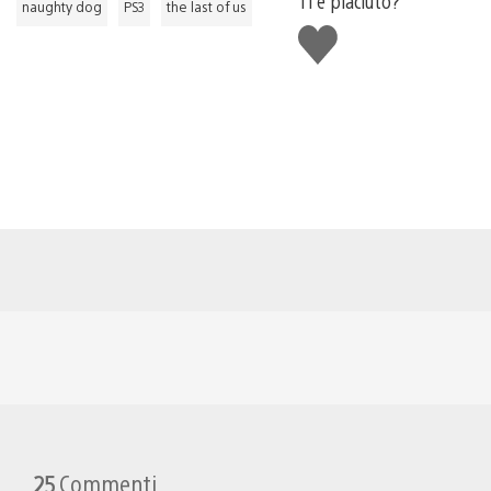
Ti è piaciuto?
naughty dog
PS3
the last of us
Mi
piace
25
Commenti