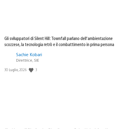
Gli sviluppatori di Silent Hill: Townfall parlano dell’ambientazione
scozzese, la tecnologia retrò e il combattimento in prima persona
Sachie Kobari
Direttrice, SIE
3
Data
30 Luglio, 2026
di
pubblicazione: