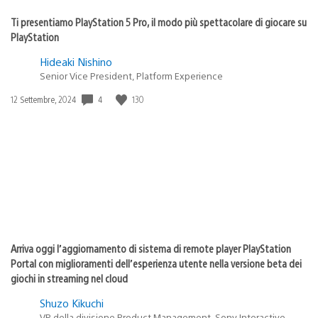
Ti presentiamo PlayStation 5 Pro, il modo più spettacolare di giocare su
PlayStation
Hideaki Nishino
Senior Vice President, Platform Experience
4
130
Data
12 Settembre, 2024
di
pubblicazione:
Arriva oggi l’aggiornamento di sistema di remote player PlayStation
Portal con miglioramenti dell’esperienza utente nella versione beta dei
giochi in streaming nel cloud
Shuzo Kikuchi
VP della divisione Product Management, Sony Interactive