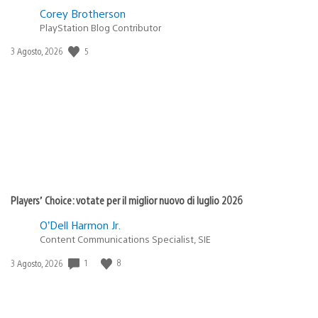
Corey Brotherson
PlayStation Blog Contributor
5
Data
3 Agosto, 2026
di
pubblicazione:
Players’ Choice: votate per il miglior nuovo di luglio 2026
O’Dell Harmon Jr.
Content Communications Specialist, SIE
1
8
Data
3 Agosto, 2026
di
pubblicazione: