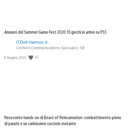
Annunci del Summer Game Fest 2026: 16 giochi in arrivo su PS5
O’Dell Harmon Jr.
Content Communications Specialist, SIE
10
Data
8 Giugno, 2026
di
pubblicazione:
Resoconto hands-on di Beast of Reincarnation: combattimento pieno
di parate e un carinissimo cucciolo mutante