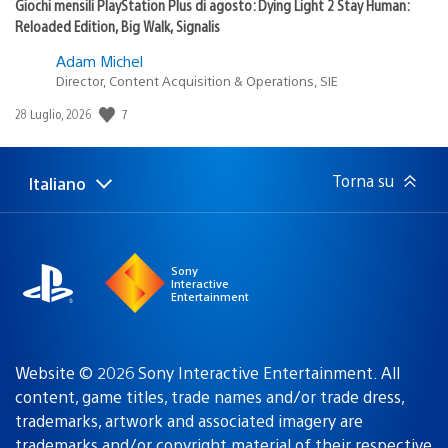
Giochi mensili PlayStation Plus di agosto: Dying Light 2 Stay Human:
Reloaded Edition, Big Walk, Signalis
Adam Michel
Director, Content Acquisition & Operations, SIE
7
Data
28 Luglio, 2026
di
pubblicazione:
Torna su
Italiano
Seleziona
Regione
una
attuale:
Regione
Sony
Interactive
Entertainment
Website © 2026 Sony Interactive Entertainment. All
content, game titles, trade names and/or trade dress,
trademarks, artwork and associated imagery are
trademarks and/or copyright material of their respective