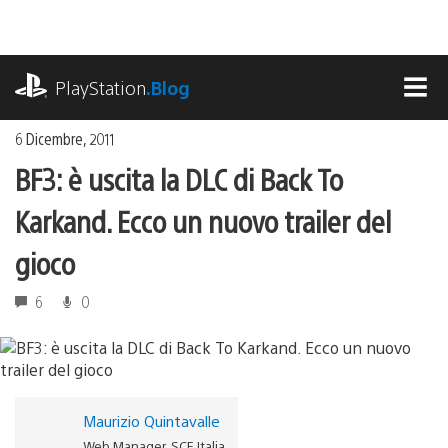
Salta
al
contenuto
playstation.com
PlayStation
.Blog
MEN
6 Dicembre, 2011
BF3: è uscita la DLC di Back To
Karkand. Ecco un nuovo trailer del
gioco
6
0
Maurizio Quintavalle
Web Manager, SCE Italia