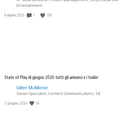
Entertainment
1
139
Data
9 Aprile, 2025
di
pubblicazione:
State of Play di giugno 2026: tutti gli annunci e i trailer
Gillen McAllister
Senior Specialist, Content Communications, SIE
16
Data
3 Giugno, 2026
di
pubblicazione: