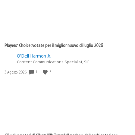
Players’ Choice: votate per il miglior nuovo di luglio 2026
O’Dell Harmon Jr.
Content Communications Specialist, SIE
1
8
Data
3 Agosto, 2026
di
pubblicazione: