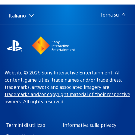
pubblicazione:
Torna su
Italiano
Seleziona
Regione
una
attuale:
Regione
Sony
Interactive
Entertainment
Website © 2026 Sony Interactive Entertainment. All
content, game titles, trade names and/or trade dress,
trademarks, artwork and associated imagery are
trademarks and/or copyright material of their respective
owners
. All rights reserved.
Termini di utilizzo
Informativa sulla privacy