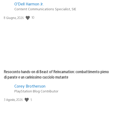
O’Dell Harmon Jr.
Content Communications Specialist, SIE
10
Data
8 Giugno, 2026
di
pubblicazione:
Resoconto hands-on di Beast of Reincarnation: combattimento pieno
di parate e un carinissimo cucciolo mutante
Corey Brotherson
PlayStation Blog Contributor
5
Data
3 Agosto, 2026
di
pubblicazione: