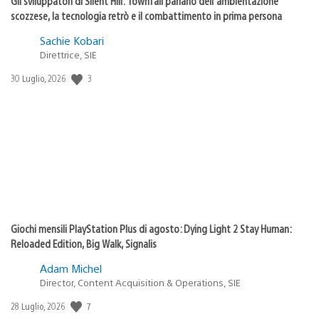
Gli sviluppatori di Silent Hill: Townfall parlano dell’ambientazione
scozzese, la tecnologia retrò e il combattimento in prima persona
Sachie Kobari
Direttrice, SIE
3
Data
30 Luglio, 2026
di
pubblicazione:
Giochi mensili PlayStation Plus di agosto: Dying Light 2 Stay Human:
Reloaded Edition, Big Walk, Signalis
Adam Michel
Director, Content Acquisition & Operations, SIE
7
Data
28 Luglio, 2026
di