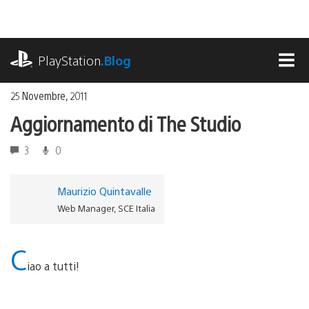
Salta
al
contenuto
playstation.com
PlayStation
.Blog
MEN
25 Novembre, 2011
Aggiornamento di The Studio
3
0
Maurizio Quintavalle
Web Manager, SCE Italia
C
iao a tutti!