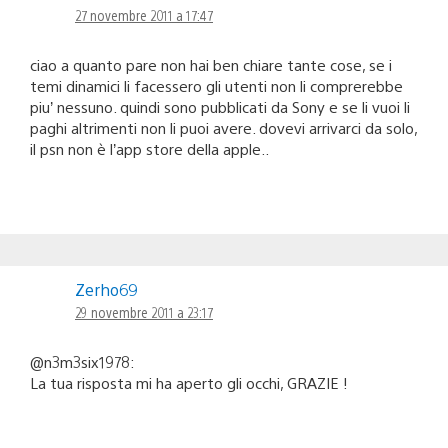
27 novembre 2011 a 17:47
ciao a quanto pare non hai ben chiare tante cose, se i
temi dinamici li facessero gli utenti non li comprerebbe
piu’ nessuno. quindi sono pubblicati da Sony e se li vuoi li
paghi altrimenti non li puoi avere. dovevi arrivarci da solo,
il psn non è l’app store della apple..
Zerho69
29 novembre 2011 a 23:17
@n3m3six1978:
La tua risposta mi ha aperto gli occhi, GRAZIE !