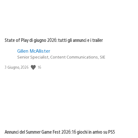
State of Play di giugno 2026: tutti gli annunci e i trailer
Gillen McAllister
Senior Specialist, Content Communications, SIE
16
Data
3 Giugno, 2026
di
pubblicazione:
Annunci del Summer Game Fest 2026: 16 giochi in arrivo su PS5