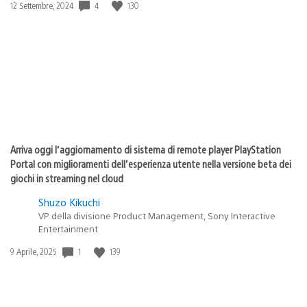
4
130
Data
12 Settembre, 2024
di
pubblicazione:
Arriva oggi l’aggiornamento di sistema di remote player PlayStation
Portal con miglioramenti dell’esperienza utente nella versione beta dei
giochi in streaming nel cloud
Shuzo Kikuchi
VP della divisione Product Management, Sony Interactive
Entertainment
1
139
Data
9 Aprile, 2025
di
pubblicazione: