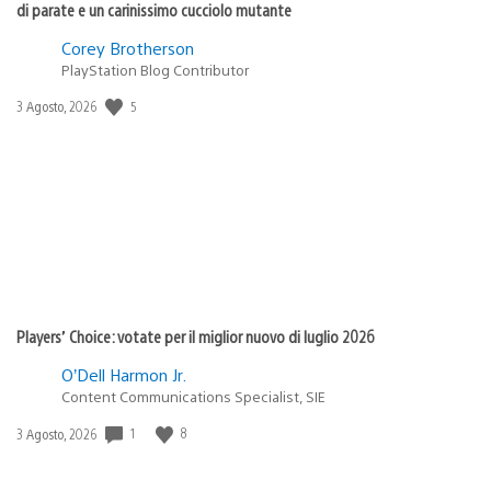
di parate e un carinissimo cucciolo mutante
Corey Brotherson
PlayStation Blog Contributor
5
Data
3 Agosto, 2026
di
pubblicazione:
Players’ Choice: votate per il miglior nuovo di luglio 2026
O’Dell Harmon Jr.
Content Communications Specialist, SIE
1
8
Data
3 Agosto, 2026
di
pubblicazione: