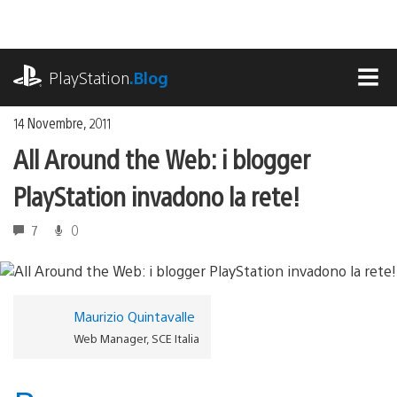
Salta
al
contenuto
playstation.com
PlayStation
.Blog
MEN
14 Novembre, 2011
All Around the Web: i blogger
PlayStation invadono la rete!
7
0
Maurizio Quintavalle
Web Manager, SCE Italia