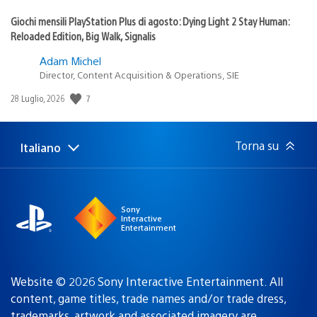
Giochi mensili PlayStation Plus di agosto: Dying Light 2 Stay Human:
Reloaded Edition, Big Walk, Signalis
Adam Michel
Director, Content Acquisition & Operations, SIE
7
Data
28 Luglio, 2026
di
pubblicazione:
Torna su
Italiano
Seleziona
Regione
una
attuale:
Regione
Sony
Interactive
Entertainment
Website © 2026 Sony Interactive Entertainment. All
content, game titles, trade names and/or trade dress,
trademarks, artwork and associated imagery are