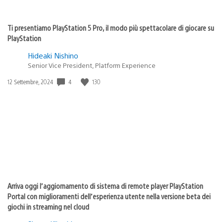
Ti presentiamo PlayStation 5 Pro, il modo più spettacolare di giocare su
PlayStation
Hideaki Nishino
Senior Vice President, Platform Experience
4
130
Data
12 Settembre, 2024
di
pubblicazione:
Arriva oggi l’aggiornamento di sistema di remote player PlayStation
Portal con miglioramenti dell’esperienza utente nella versione beta dei
giochi in streaming nel cloud