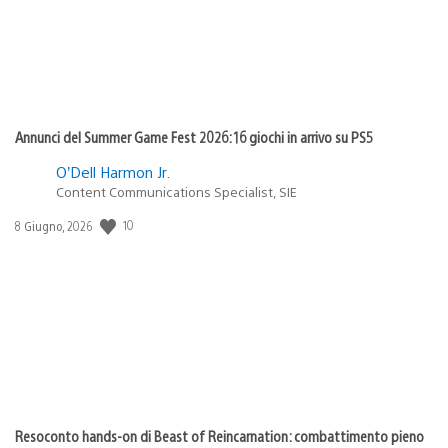
Annunci del Summer Game Fest 2026: 16 giochi in arrivo su PS5
O’Dell Harmon Jr.
Content Communications Specialist, SIE
10
Data
8 Giugno, 2026
di
pubblicazione:
Resoconto hands-on di Beast of Reincarnation: combattimento pieno