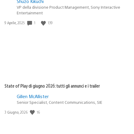
Shuzo Kikuchi
VP della divisione Product Management, Sony Interactive
Entertainment
1
139
Data
9 Aprile, 2025
di
pubblicazione:
State of Play di giugno 2026: tutti gli annunci e i trailer
Gillen McAllister
Senior Specialist, Content Communications, SIE
16
Data
3 Giugno, 2026
di
pubblicazione: