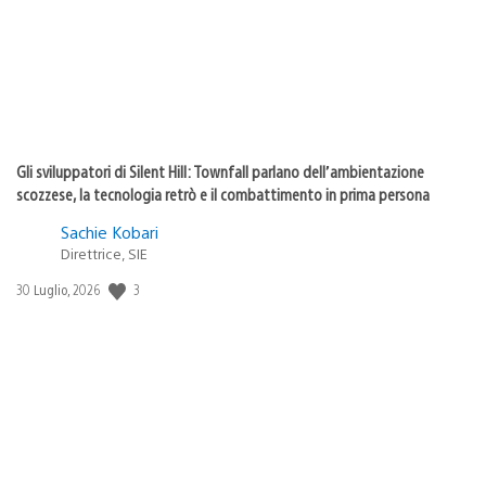
Gli sviluppatori di Silent Hill: Townfall parlano dell’ambientazione
scozzese, la tecnologia retrò e il combattimento in prima persona
Sachie Kobari
Direttrice, SIE
3
Data
30 Luglio, 2026
di
pubblicazione: