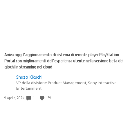
pubblicazione:
Arriva oggi l’aggiornamento di sistema di remote player PlayStation
Portal con miglioramenti dell’esperienza utente nella versione beta dei
giochi in streaming nel cloud
Shuzo Kikuchi
VP della divisione Product Management, Sony Interactive
Entertainment
1
139
Data
9 Aprile, 2025
di
pubblicazione: