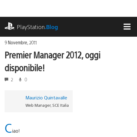
Salta
al
contenuto
playstation.com
PlayStation
.Blog
MEN
9 Novembre, 2011
Premier Manager 2012, oggi
disponibile!
2
0
Maurizio Quintavalle
Web Manager, SCE Italia
C
iao!