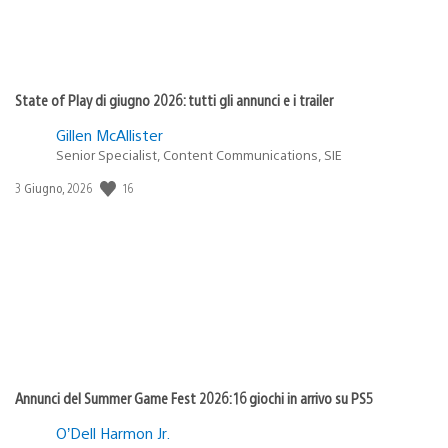
State of Play di giugno 2026: tutti gli annunci e i trailer
Gillen McAllister
Senior Specialist, Content Communications, SIE
16
Data
3 Giugno, 2026
di
pubblicazione:
Annunci del Summer Game Fest 2026: 16 giochi in arrivo su PS5
O’Dell Harmon Jr.