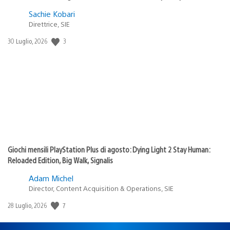
Sachie Kobari
Direttrice, SIE
3
Data
30 Luglio, 2026
di
pubblicazione:
Giochi mensili PlayStation Plus di agosto: Dying Light 2 Stay Human:
Reloaded Edition, Big Walk, Signalis
Adam Michel
Director, Content Acquisition & Operations, SIE
7
Data
28 Luglio, 2026
di
pubblicazione: