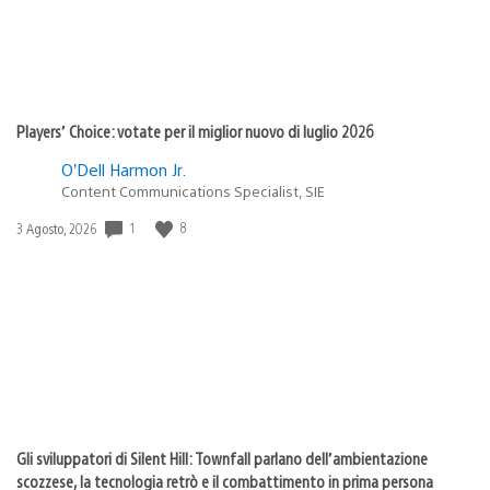
Players’ Choice: votate per il miglior nuovo di luglio 2026
O’Dell Harmon Jr.
Content Communications Specialist, SIE
1
8
Data
3 Agosto, 2026
di
pubblicazione:
Gli sviluppatori di Silent Hill: Townfall parlano dell’ambientazione
scozzese, la tecnologia retrò e il combattimento in prima persona