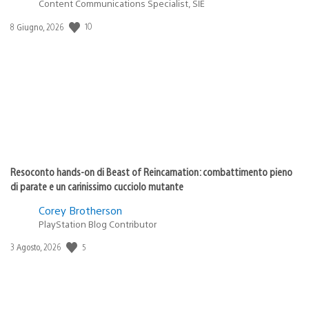
Content Communications Specialist, SIE
10
Data
8 Giugno, 2026
di
pubblicazione:
Resoconto hands-on di Beast of Reincarnation: combattimento pieno
di parate e un carinissimo cucciolo mutante
Corey Brotherson
PlayStation Blog Contributor
5
Data
3 Agosto, 2026
di
pubblicazione: