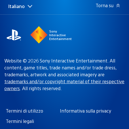
Torna su
Italiano
Seleziona
Regione
una
attuale:
Regione
Sony
Interactive
Entertainment
Website © 2026 Sony Interactive Entertainment. All
content, game titles, trade names and/or trade dress,
trademarks, artwork and associated imagery are
trademarks and/or copyright material of their respective
owners
. All rights reserved.
Termini di utilizzo
Informativa sulla privacy
Termini legali