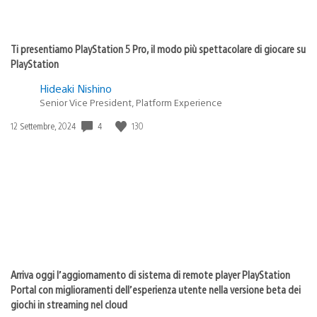
Ti presentiamo PlayStation 5 Pro, il modo più spettacolare di giocare su
PlayStation
Hideaki Nishino
Senior Vice President, Platform Experience
4
130
Data
12 Settembre, 2024
di
pubblicazione:
Arriva oggi l’aggiornamento di sistema di remote player PlayStation
Portal con miglioramenti dell’esperienza utente nella versione beta dei
giochi in streaming nel cloud