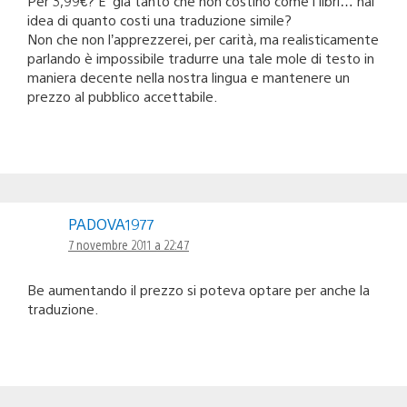
Per 3,99€? E’ già tanto che non costino come i libri… hai
idea di quanto costi una traduzione simile?
Non che non l’apprezzerei, per carità, ma realisticamente
parlando è impossibile tradurre una tale mole di testo in
maniera decente nella nostra lingua e mantenere un
prezzo al pubblico accettabile.
PADOVA1977
7 novembre 2011 a 22:47
Be aumentando il prezzo si poteva optare per anche la
traduzione.