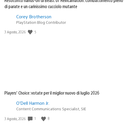
Resoconto hands-on di Beast of Reincarnation: combattimento pieno
di parate e un carinissimo cucciolo mutante
Corey Brotherson
PlayStation Blog Contributor
5
Data
3 Agosto, 2026
di
pubblicazione:
Players’ Choice: votate per il miglior nuovo di luglio 2026
O’Dell Harmon Jr.
Content Communications Specialist, SIE
1
8
Data
3 Agosto, 2026
di
pubblicazione: