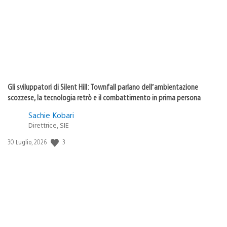
Gli sviluppatori di Silent Hill: Townfall parlano dell’ambientazione
scozzese, la tecnologia retrò e il combattimento in prima persona
Sachie Kobari
Direttrice, SIE
3
Data
30 Luglio, 2026
di
pubblicazione: