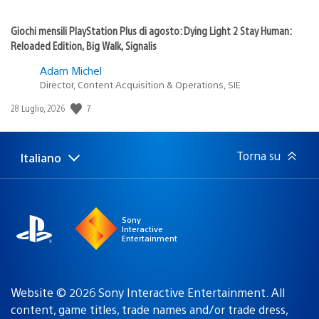
Giochi mensili PlayStation Plus di agosto: Dying Light 2 Stay Human:
Reloaded Edition, Big Walk, Signalis
Adam Michel
Director, Content Acquisition & Operations, SIE
7
Data
28 Luglio, 2026
di
pubblicazione:
Torna su
Italiano
Seleziona
Regione
una
attuale:
Regione
Sony
Interactive
Entertainment
Website © 2026 Sony Interactive Entertainment. All
content, game titles, trade names and/or trade dress,