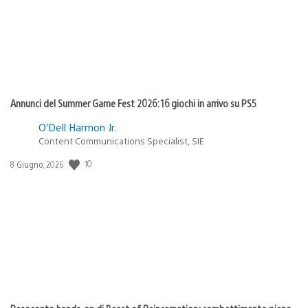
Annunci del Summer Game Fest 2026: 16 giochi in arrivo su PS5
O’Dell Harmon Jr.
Content Communications Specialist, SIE
10
Data
8 Giugno, 2026
di
pubblicazione: