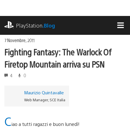
Salta
al
contenuto
playstation.com
PlayStation
.Blog
MEN
7 Novembre, 2011
Fighting Fantasy: The Warlock Of
Firetop Mountain arriva su PSN
4
0
Maurizio Quintavalle
Web Manager, SCE Italia
C
iao a tutti ragazzi e buon lunedì!