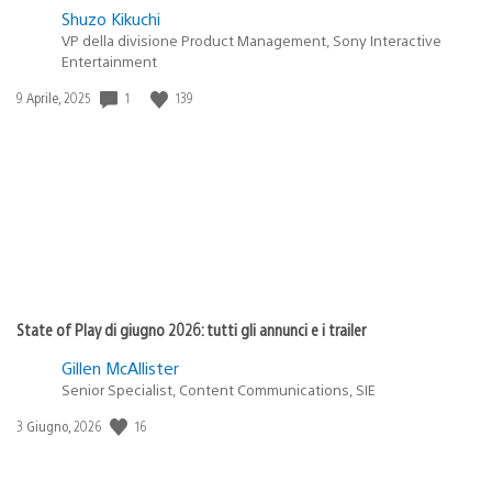
Shuzo Kikuchi
VP della divisione Product Management, Sony Interactive
Entertainment
1
139
Data
9 Aprile, 2025
di
pubblicazione:
State of Play di giugno 2026: tutti gli annunci e i trailer
Gillen McAllister
Senior Specialist, Content Communications, SIE
16
Data
3 Giugno, 2026
di
pubblicazione: