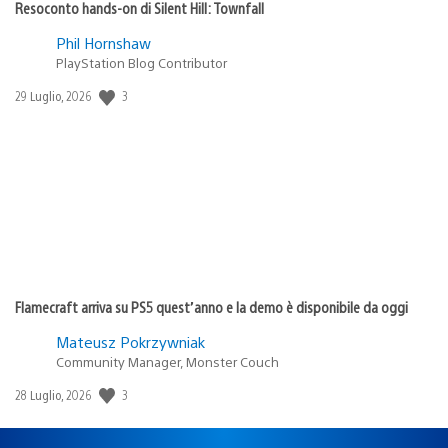
Resoconto hands-on di Silent Hill: Townfall
Phil Hornshaw
PlayStation Blog Contributor
3
Data
29 Luglio, 2026
di
pubblicazione:
Flamecraft arriva su PS5 quest’anno e la demo è disponibile da oggi
Mateusz Pokrzywniak
Community Manager, Monster Couch
3
Data
28 Luglio, 2026
di
pubblicazione: