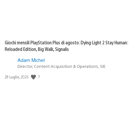
Giochi mensili PlayStation Plus di agosto: Dying Light 2 Stay Human:
Reloaded Edition, Big Walk, Signalis
Adam Michel
Director, Content Acquisition & Operations, SIE
7
Data
28 Luglio, 2026
di
pubblicazione: