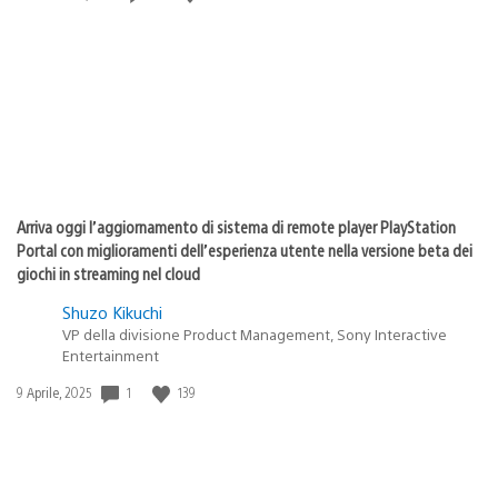
di
pubblicazione:
Arriva oggi l’aggiornamento di sistema di remote player PlayStation
Portal con miglioramenti dell’esperienza utente nella versione beta dei
giochi in streaming nel cloud
Shuzo Kikuchi
VP della divisione Product Management, Sony Interactive
Entertainment
1
139
Data
9 Aprile, 2025
di
pubblicazione: