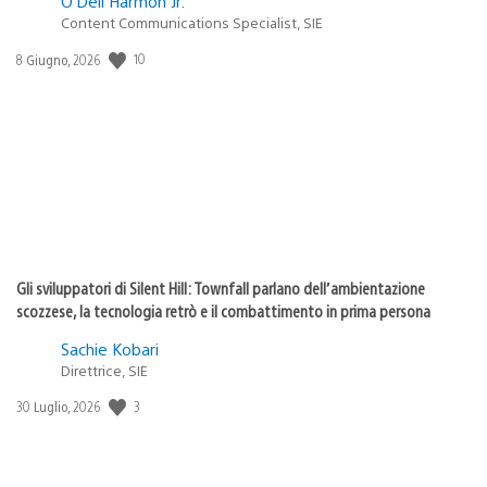
O’Dell Harmon Jr.
Content Communications Specialist, SIE
10
Data
8 Giugno, 2026
di
pubblicazione:
Gli sviluppatori di Silent Hill: Townfall parlano dell’ambientazione
scozzese, la tecnologia retrò e il combattimento in prima persona
Sachie Kobari
Direttrice, SIE
3
Data
30 Luglio, 2026
di
pubblicazione: