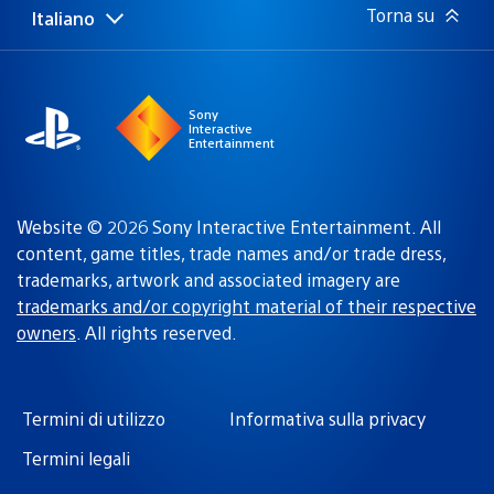
Torna su
Italiano
Seleziona
Regione
una
attuale:
Regione
Sony
Interactive
Entertainment
Website © 2026 Sony Interactive Entertainment. All
content, game titles, trade names and/or trade dress,
trademarks, artwork and associated imagery are
trademarks and/or copyright material of their respective
owners
. All rights reserved.
Termini di utilizzo
Informativa sulla privacy
Termini legali