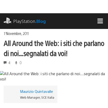
Salta
al
contenuto
playstation.com
PlayStation
.Blog
MEN
7 Novembre, 2011
All Around the Web: i siti che parlano
di noi…segnalati da voi!
4
0
Maurizio Quintavalle
Web Manager, SCE Italia