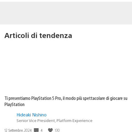
Articoli di tendenza
Ti presentiamo PlayStation 5 Pro, il modo più spettacolare di giocare su
PlayStation
Hideaki Nishino
Senior Vice President, Platform Experience
4
130
Data
12 Settembre, 2024