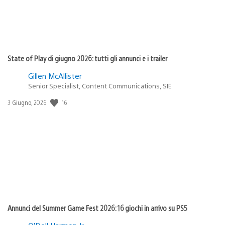
State of Play di giugno 2026: tutti gli annunci e i trailer
Gillen McAllister
Senior Specialist, Content Communications, SIE
16
Data
3 Giugno, 2026
di
pubblicazione:
Annunci del Summer Game Fest 2026: 16 giochi in arrivo su PS5