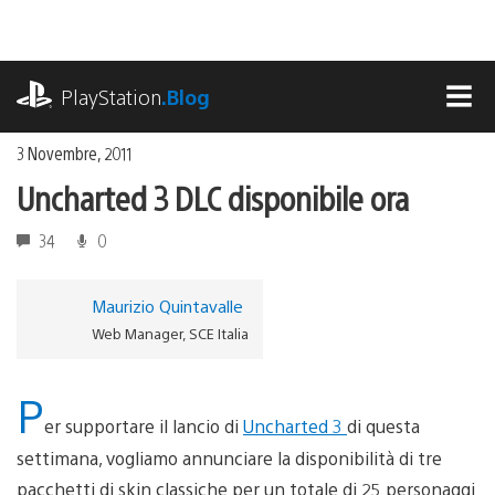
Salta
al
contenuto
playstation.com
PlayStation
.Blog
MEN
3 Novembre, 2011
Uncharted 3 DLC disponibile ora
34
0
Maurizio Quintavalle
Web Manager, SCE Italia
P
er supportare il lancio di
Uncharted 3
di questa
settimana, vogliamo annunciare la disponibilità di tre
pacchetti di skin classiche per un totale di 25 personaggi