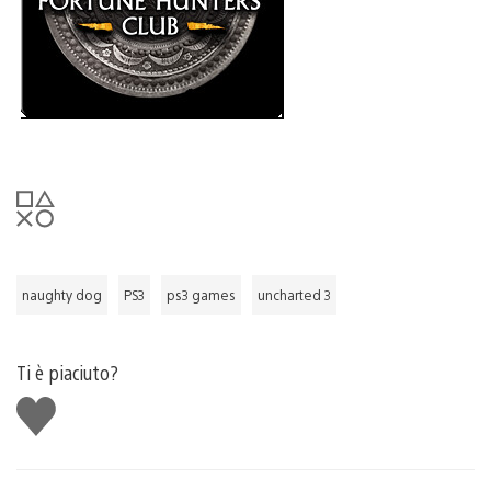
naughty dog
PS3
ps3 games
uncharted 3
Ti è piaciuto?
Mi
piace