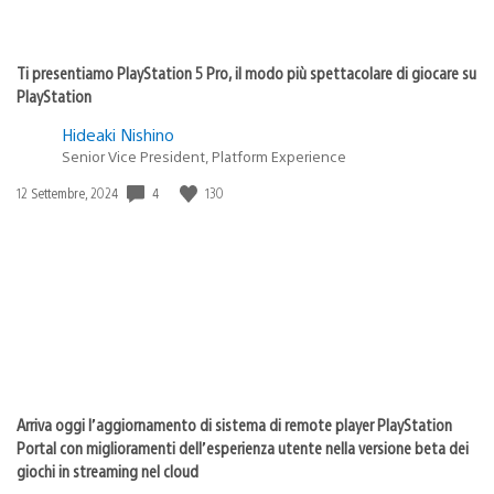
Ti presentiamo PlayStation 5 Pro, il modo più spettacolare di giocare su
PlayStation
Hideaki Nishino
Senior Vice President, Platform Experience
4
130
Data
12 Settembre, 2024
di
pubblicazione:
Arriva oggi l’aggiornamento di sistema di remote player PlayStation
Portal con miglioramenti dell’esperienza utente nella versione beta dei
giochi in streaming nel cloud