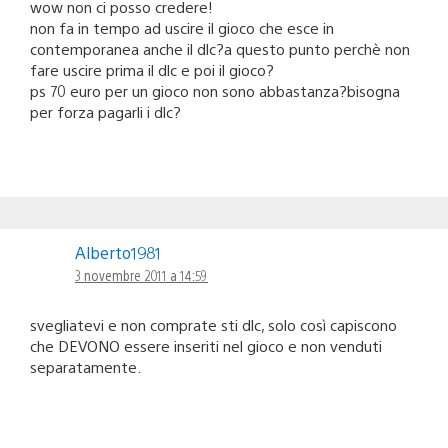
wow non ci posso credere!
non fa in tempo ad uscire il gioco che esce in
contemporanea anche il dlc?a questo punto perchè non
fare uscire prima il dlc e poi il gioco?
ps 70 euro per un gioco non sono abbastanza?bisogna
per forza pagarli i dlc?
Alberto1981
3 novembre 2011 a 14:59
svegliatevi e non comprate sti dlc, solo così capiscono
che DEVONO essere inseriti nel gioco e non venduti
separatamente.