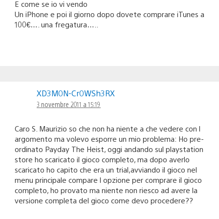
E come se io vi vendo
Un iPhone e poi il giorno dopo dovete comprare iTunes a
100€…. una fregatura…..
XD3M0N-Cr0WSh3RX
3 novembre 2011 a 15:19
Caro S. Maurizio so che non ha niente a che vedere con l
argomento ma volevo esporre un mio problema: Ho pre-
ordinato Payday The Heist, oggi andando sul playstation
store ho scaricato il gioco completo, ma dopo averlo
scaricato ho capito che era un trial,avviando il gioco nel
menu principale compare l opzione per comprare il gioco
completo, ho provato ma niente non riesco ad avere la
versione completa del gioco come devo procedere??