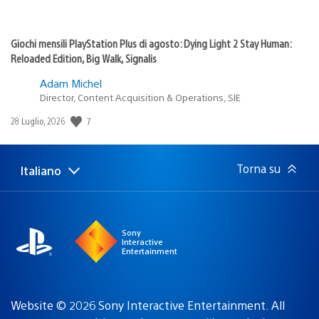
Giochi mensili PlayStation Plus di agosto: Dying Light 2 Stay Human:
Reloaded Edition, Big Walk, Signalis
Adam Michel
Director, Content Acquisition & Operations, SIE
7
Data
28 Luglio, 2026
di
pubblicazione:
Torna su
Italiano
Seleziona
Regione
una
attuale:
Regione
Sony
Interactive
Entertainment
Website © 2026 Sony Interactive Entertainment. All