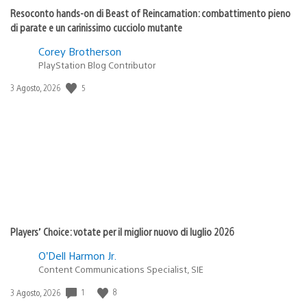
Resoconto hands-on di Beast of Reincarnation: combattimento pieno
di parate e un carinissimo cucciolo mutante
Corey Brotherson
PlayStation Blog Contributor
5
Data
3 Agosto, 2026
di
pubblicazione:
Players’ Choice: votate per il miglior nuovo di luglio 2026
O’Dell Harmon Jr.
Content Communications Specialist, SIE
1
8
Data
3 Agosto, 2026
di