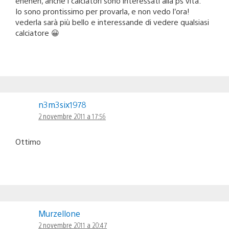
eheheh, anche i calciatori sono interessati alla ps vita.
Io sono prontissimo per provarla, e non vedo l’ora!
vederla sarà più bello e interessande di vedere qualsiasi
calciatore 😀
n3m3six1978
2 novembre 2011 a 17:56
Ottimo
Murzellone
2 novembre 2011 a 20:47