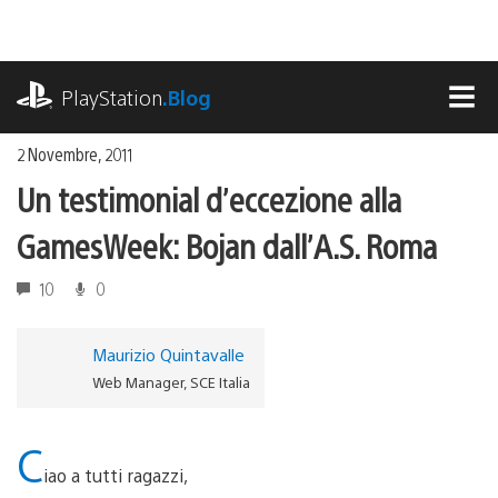
Salta
al
contenuto
playstation.com
PlayStation
.Blog
MEN
2 Novembre, 2011
Un testimonial d’eccezione alla
GamesWeek: Bojan dall’A.S. Roma
10
0
Maurizio Quintavalle
Web Manager, SCE Italia
C
iao a tutti ragazzi,