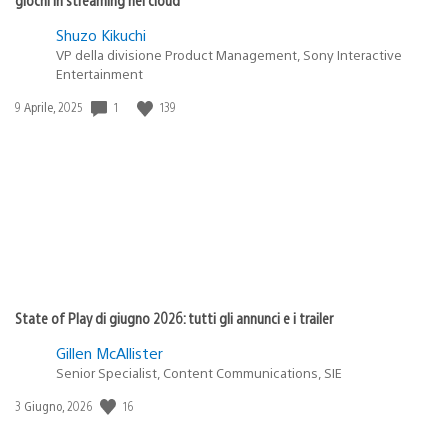
Shuzo Kikuchi
VP della divisione Product Management, Sony Interactive
Entertainment
1
139
Data
9 Aprile, 2025
di
pubblicazione:
State of Play di giugno 2026: tutti gli annunci e i trailer
Gillen McAllister
Senior Specialist, Content Communications, SIE
16
Data
3 Giugno, 2026
di
pubblicazione: