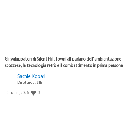
pubblicazione:
Gli sviluppatori di Silent Hill: Townfall parlano dell’ambientazione
scozzese, la tecnologia retrò e il combattimento in prima persona
Sachie Kobari
Direttrice, SIE
3
Data
30 Luglio, 2026
di
pubblicazione: