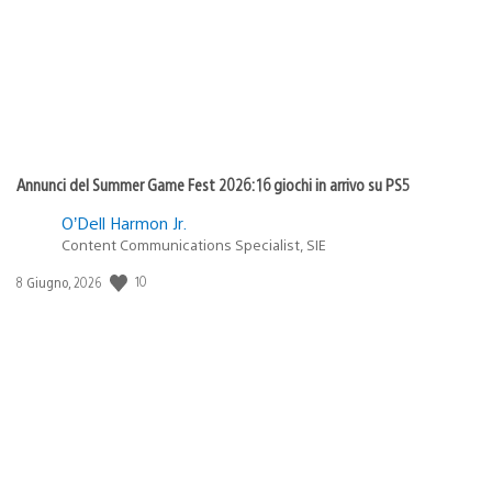
Annunci del Summer Game Fest 2026: 16 giochi in arrivo su PS5
O’Dell Harmon Jr.
Content Communications Specialist, SIE
10
Data
8 Giugno, 2026
di
pubblicazione: