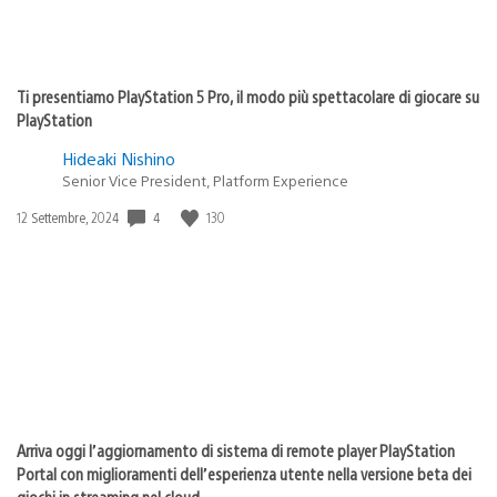
Ti presentiamo PlayStation 5 Pro, il modo più spettacolare di giocare su
PlayStation
Hideaki Nishino
Senior Vice President, Platform Experience
4
130
Data
12 Settembre, 2024
di
pubblicazione:
Arriva oggi l’aggiornamento di sistema di remote player PlayStation
Portal con miglioramenti dell’esperienza utente nella versione beta dei
giochi in streaming nel cloud