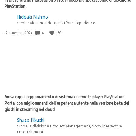
PlayStation
Hideaki Nishino
Senior Vice President, Platform Experience
4
130
Data
12 Settembre, 2024
di
pubblicazione:
Arriva oggi l’aggiornamento di sistema di remote player PlayStation
Portal con miglioramenti dell’esperienza utente nella versione beta dei
giochi in streaming nel cloud
Shuzo Kikuchi
VP della divisione Product Management, Sony Interactive
Entertainment