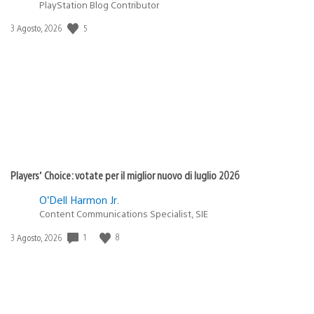
PlayStation Blog Contributor
5
Data
3 Agosto, 2026
di
pubblicazione:
Players’ Choice: votate per il miglior nuovo di luglio 2026
O’Dell Harmon Jr.
Content Communications Specialist, SIE
1
8
Data
3 Agosto, 2026
di
pubblicazione: