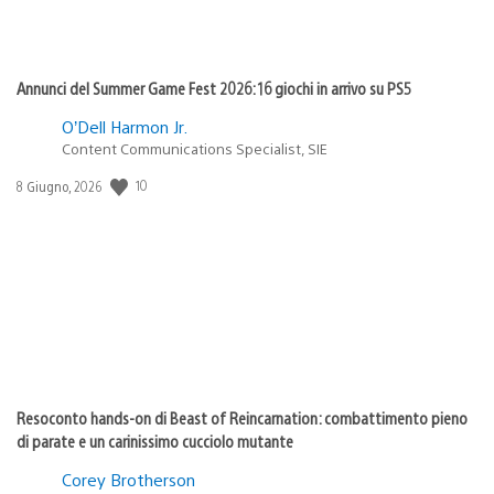
Annunci del Summer Game Fest 2026: 16 giochi in arrivo su PS5
O’Dell Harmon Jr.
Content Communications Specialist, SIE
10
Data
8 Giugno, 2026
di
pubblicazione:
Resoconto hands-on di Beast of Reincarnation: combattimento pieno
di parate e un carinissimo cucciolo mutante
Corey Brotherson