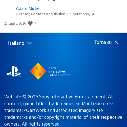
Adam Michel
Director, Content Acquisition & Operations, SIE
7
Data
28 Luglio, 2026
di
pubblicazione:
Torna su
Italiano
Seleziona
Regione
una
attuale:
Regione
Sony
Interactive
Entertainment
Website © 2026 Sony Interactive Entertainment. All
content, game titles, trade names and/or trade dress,
trademarks, artwork and associated imagery are
trademarks and/or copyright material of their respective
owners
. All rights reserved.