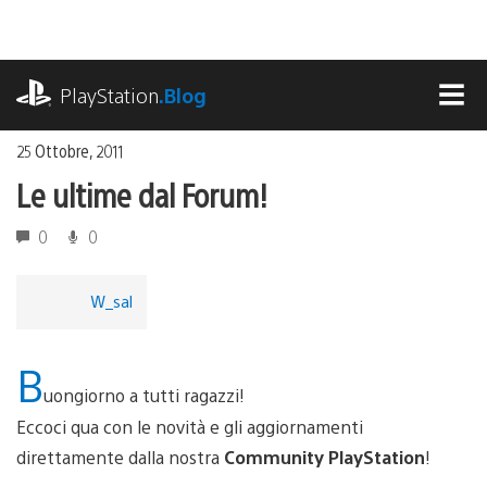
Salta
al
contenuto
playstation.com
PlayStation
.Blog
MEN
25 Ottobre, 2011
Le ultime dal Forum!
0
0
W_sal
B
uongiorno a tutti ragazzi!
Eccoci qua con le novità e gli aggiornamenti
direttamente dalla nostra
Community PlayStation
!