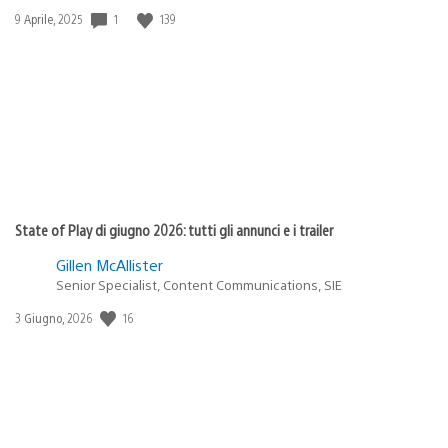
1
139
Data
9 Aprile, 2025
di
pubblicazione:
State of Play di giugno 2026: tutti gli annunci e i trailer
Gillen McAllister
Senior Specialist, Content Communications, SIE
16
Data
3 Giugno, 2026
di
pubblicazione: