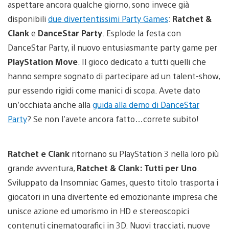
aspettare ancora qualche giorno, sono invece già
disponibili
due divertentissimi Party Games
:
Ratchet &
Clank
e
DanceStar Party
. Esplode la festa con
DanceStar Party, il nuovo entusiasmante party game per
PlayStation Move
. Il gioco dedicato a tutti quelli che
hanno sempre sognato di partecipare ad un talent-show,
pur essendo rigidi come manici di scopa. Avete dato
un’occhiata anche alla
guida alla demo di DanceStar
Party
? Se non l’avete ancora fatto…correte subito!
Ratchet e Clank
ritornano su PlayStation 3 nella loro più
grande avventura,
Ratchet & Clank: Tutti per Uno
.
Sviluppato da Insomniac Games, questo titolo trasporta i
giocatori in una divertente ed emozionante impresa che
unisce azione ed umorismo in HD e stereoscopici
contenuti cinematografici in 3D. Nuovi tracciati, nuove