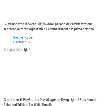
Gli sviluppatori di Silent Hill: Townfall parlano dell’ambientazione
scozzese, la tecnologia retrò e il combattimento in prima persona
Sachie Kobari
Direttrice, SIE
3
Data
30 Luglio, 2026
di
pubblicazione:
Giochi mensili PlayStation Plus di agosto: Dying Light 2 Stay Human:
Reloaded Edition, Big Walk, Signalis