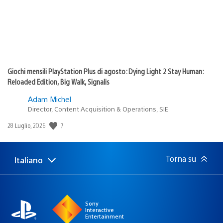
Giochi mensili PlayStation Plus di agosto: Dying Light 2 Stay Human:
Reloaded Edition, Big Walk, Signalis
Adam Michel
Director, Content Acquisition & Operations, SIE
7
Data
28 Luglio, 2026
di
pubblicazione:
Torna su
Italiano
Seleziona
Regione
una
attuale:
Regione
Sony
Interactive
Entertainment