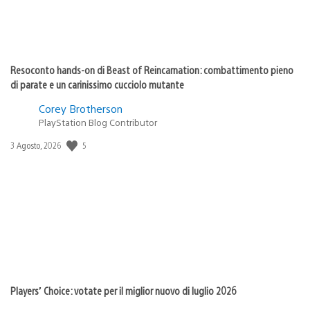
Resoconto hands-on di Beast of Reincarnation: combattimento pieno
di parate e un carinissimo cucciolo mutante
Corey Brotherson
PlayStation Blog Contributor
5
Data
3 Agosto, 2026
di
pubblicazione:
Players’ Choice: votate per il miglior nuovo di luglio 2026