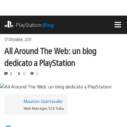
Salta
al
contenuto
playstation.com
PlayStation
.Blog
MEN
17 Ottobre, 2011
All Around The Web: un blog
dedicato a PlayStation
8
0
5
Maurizio Quintavalle
Web Manager, SCE Italia