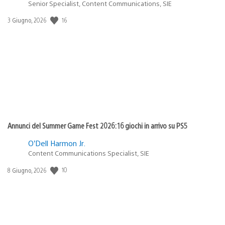
Senior Specialist, Content Communications, SIE
16
Data
3 Giugno, 2026
di
pubblicazione:
Annunci del Summer Game Fest 2026: 16 giochi in arrivo su PS5
O’Dell Harmon Jr.
Content Communications Specialist, SIE
10
Data
8 Giugno, 2026
di
pubblicazione: