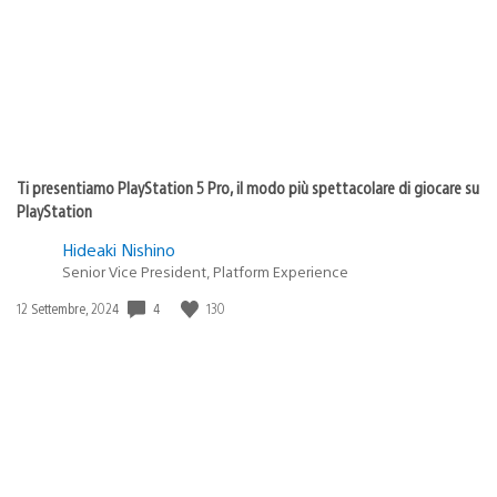
Ti presentiamo PlayStation 5 Pro, il modo più spettacolare di giocare su
PlayStation
Hideaki Nishino
Senior Vice President, Platform Experience
4
130
Data
12 Settembre, 2024
di
pubblicazione: