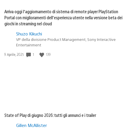
Arriva oggi l’aggiornamento di sistema di remote player PlayStation
Portal con miglioramenti dell’esperienza utente nella versione beta dei
giochi in streaming nel cloud
Shuzo Kikuchi
VP della divisione Product Management, Sony Interactive
Entertainment
1
139
Data
9 Aprile, 2025
di
pubblicazione:
State of Play di giugno 2026: tutti gli annunci e i trailer
Gillen McAllister