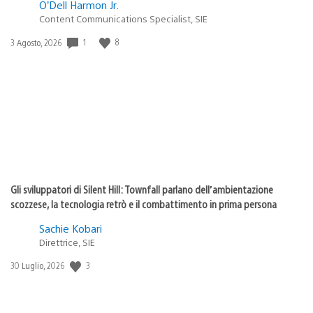
O’Dell Harmon Jr.
Content Communications Specialist, SIE
1
8
Data
3 Agosto, 2026
di
pubblicazione:
Gli sviluppatori di Silent Hill: Townfall parlano dell’ambientazione
scozzese, la tecnologia retrò e il combattimento in prima persona
Sachie Kobari
Direttrice, SIE
3
Data
30 Luglio, 2026
di
pubblicazione: