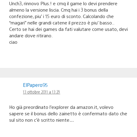
Unch3, rinnovo Plus.! e cmq il game lo devi prendere
almeno la versione liscia. Cmq hai i 3 bonus della
confezione, piu’ i 15 euro di sconto. Calcolando che
“magari” nelle grandi catene il prezzo è piu’ basso..
Certo se hai dei games da fati valutare come usato, devi
andare dove ritirano.
ciao
ElPapero95
13 ottobre 2011 a 13:29
Ho già preordinato l’explorer da amazon.it, volevo
sapere se il bonus dello zainetto è confermato dato che
sul sito non c’è scritto niente…