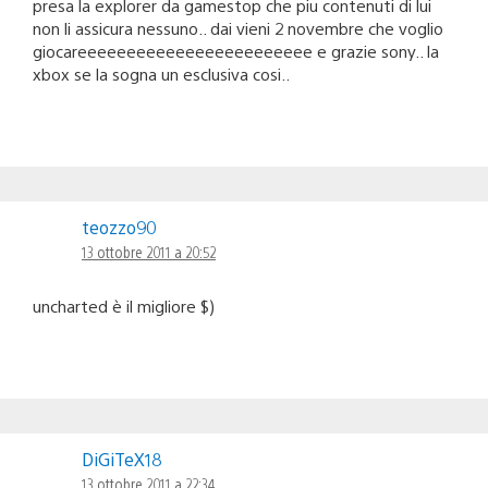
presa la explorer da gamestop che piu contenuti di lui
non li assicura nessuno.. dai vieni 2 novembre che voglio
giocareeeeeeeeeeeeeeeeeeeeeeee e grazie sony.. la
xbox se la sogna un esclusiva cosi..
teozzo90
13 ottobre 2011 a 20:52
uncharted è il migliore $)
DiGiTeX18
13 ottobre 2011 a 22:34