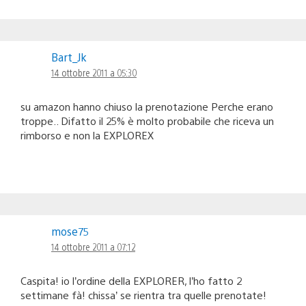
Bart_Jk
14 ottobre 2011 a 05:30
su amazon hanno chiuso la prenotazione Perche erano
troppe.. Difatto il 25% è molto probabile che riceva un
rimborso e non la EXPLOREX
mose75
14 ottobre 2011 a 07:12
Caspita! io l’ordine della EXPLORER, l’ho fatto 2
settimane fà! chissa’ se rientra tra quelle prenotate!