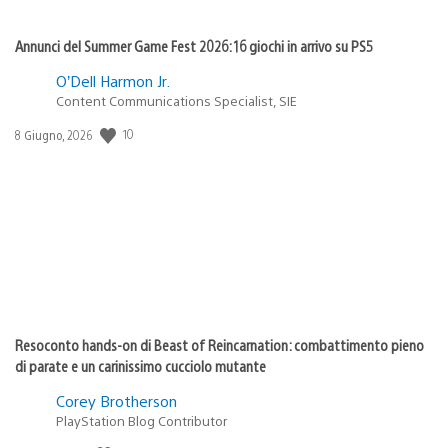
Annunci del Summer Game Fest 2026: 16 giochi in arrivo su PS5
O’Dell Harmon Jr.
Content Communications Specialist, SIE
10
Data
8 Giugno, 2026
di
pubblicazione:
Resoconto hands-on di Beast of Reincarnation: combattimento pieno
di parate e un carinissimo cucciolo mutante
Corey Brotherson
PlayStation Blog Contributor