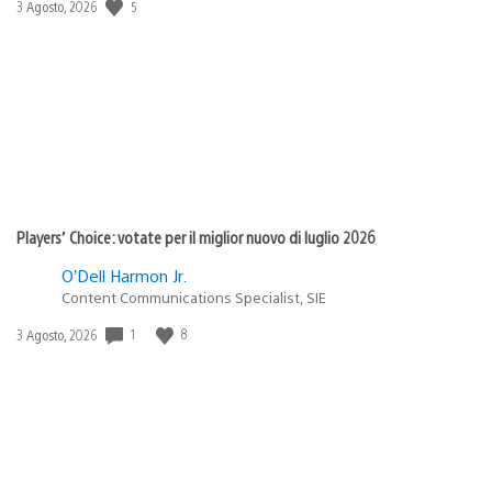
5
Data
3 Agosto, 2026
di
pubblicazione:
Players’ Choice: votate per il miglior nuovo di luglio 2026
O’Dell Harmon Jr.
Content Communications Specialist, SIE
1
8
Data
3 Agosto, 2026
di
pubblicazione: