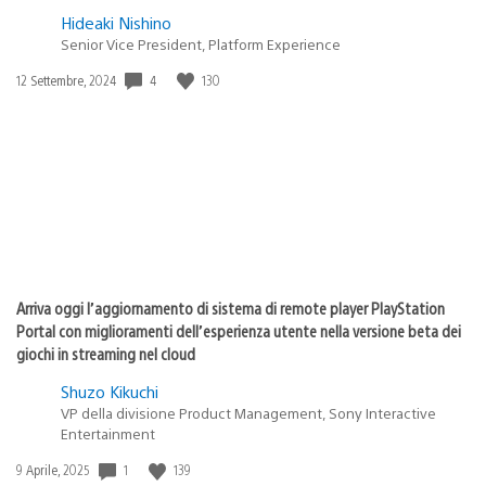
Hideaki Nishino
Senior Vice President, Platform Experience
4
130
Data
12 Settembre, 2024
di
pubblicazione:
Arriva oggi l’aggiornamento di sistema di remote player PlayStation
Portal con miglioramenti dell’esperienza utente nella versione beta dei
giochi in streaming nel cloud
Shuzo Kikuchi
VP della divisione Product Management, Sony Interactive
Entertainment
1
139
Data
9 Aprile, 2025