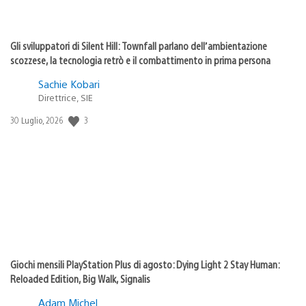
Gli sviluppatori di Silent Hill: Townfall parlano dell’ambientazione
scozzese, la tecnologia retrò e il combattimento in prima persona
Sachie Kobari
Direttrice, SIE
3
Data
30 Luglio, 2026
di
pubblicazione:
Giochi mensili PlayStation Plus di agosto: Dying Light 2 Stay Human:
Reloaded Edition, Big Walk, Signalis
Adam Michel