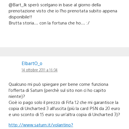
@Bart_Jk sperò scelgano in base al giorno della
prenotazione visto che io l’ho prenotata subito appena
disponibile!!
Brutta storia… con la fortuna che ho… :/
ElbartO_o
14 ottobre 2011 a 16:04
Qualcuno mi può spiegare per bene come funziona
l’offerta di Saturn (perchè sul sito non ci ho capito
niente)?
Cioè io pago solo il prezzo di Fifa 12 che mi garantisce la
copia di Uncharted 3 all’uscita (più la card PSN da 20 euro
e uno sconto di 15 euro su un’altra copia di Uncharted 3)?
http://www.saturn.it/volantino?