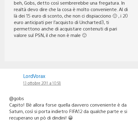
beh, Gobs, detto così sembrerebbe una fregatura. In
realtà devo dire che la cosa è molto conveniente. Al di
là dei 15 euro di sconto, che non ci dispiacciono 🙂 , i 20
euro anticipati per l’acquisto di Uncharted3, ti
permettono anche di acquistare contenuti di pari
valore sul PSN, il che non è male 🙂
LordVorax
13 ottobre 2011 a 10:58
@gobs
Capito! Bè allora forse quella davvero conveniente è da
Saturn, così si porta indietro FIFA12 da qualche parte e si
recuperano un pò di dindini! 😀