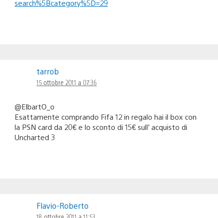
search%5Bcategory%5D=29
tarrob
15 ottobre 2011 a 07:36
@ElbartO_o
Esattamente comprando Fifa 12 in regalo hai il box con
la PSN card da 20€ e lo sconto di 15€ sull’ acquisto di
Uncharted 3
Flavio-Roberto
18 ottobre 2011 a 11:53