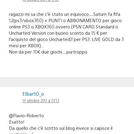
ragazzi mi sa che c’è stato un equivoco…Saturn fa fifa
12(ps3/xbox360) + PUNTI o ABBONAMENTO per gioco
online PS3 o XBOX360.ovvero (PSN CARD Standard o
Uncharted Version con buono sconto da 15 € per
l’acquisto del gioco Uncharted3 per PS3. LIVE GOLD da 3
mesi per XBOX).
Non da per 70€ due giochi…purtroppo
ElbartO_o
19 ottobre 2011 a 07:13
@Flavio-Roberto
Esatto!
Da quello che c’è scritto sul blog invece si capisce il