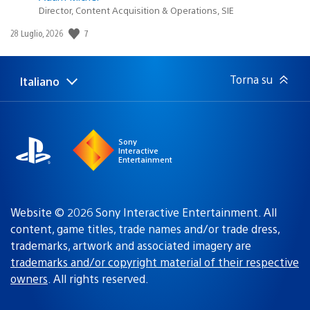
Director, Content Acquisition & Operations, SIE
7
Data
28 Luglio, 2026
di
pubblicazione:
Torna su
Italiano
Seleziona
Regione
una
attuale:
Regione
Sony
Interactive
Entertainment
Website © 2026 Sony Interactive Entertainment. All
content, game titles, trade names and/or trade dress,
trademarks, artwork and associated imagery are
trademarks and/or copyright material of their respective
owners
. All rights reserved.