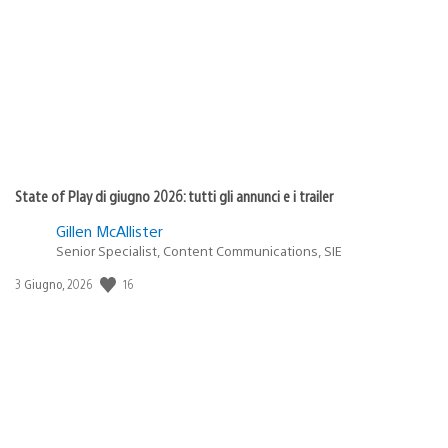
di
pubblicazione:
State of Play di giugno 2026: tutti gli annunci e i trailer
Gillen McAllister
Senior Specialist, Content Communications, SIE
16
Data
3 Giugno, 2026
di
pubblicazione: