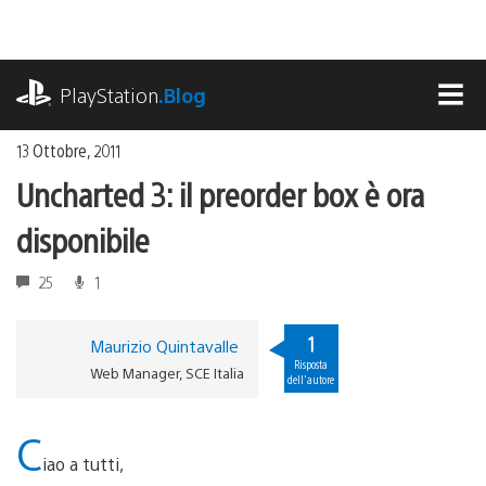
Salta
al
contenuto
playstation.com
PlayStation
.Blog
MEN
13 Ottobre, 2011
Uncharted 3: il preorder box è ora
disponibile
25
1
1
Maurizio Quintavalle
Risposta
Web Manager, SCE Italia
dell'autore
C
iao a tutti,