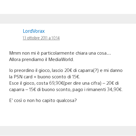
LordVorax
13 ottobre 2011 a 10:14
Mmm non mi è particolarmente chiara una cosa…
Allora prendiamo il MediaWorld.
Io preordino il gioco, lascio 20€ di caparra(?) e mi danno
la PSN card + buono sconto di 15€.
Esce il gioco, costa 69,90€(per dire una cifra) – 20€ di
caparra – 15€ di buono sconto, pago i rimanenti 34,90€.
E’ così o non ho capito qualcosa?