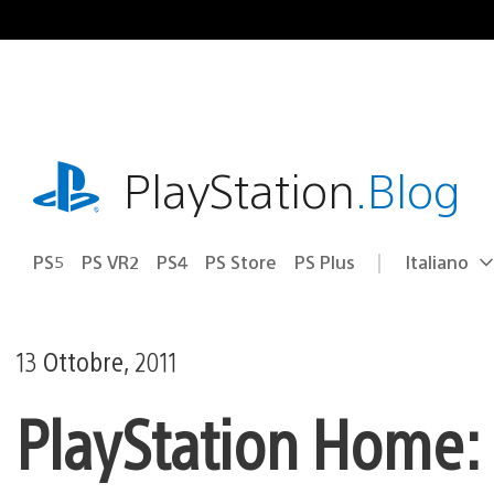
Salta
al
contenuto
playstation.com
PlayStation
.Blog
PS5
PS VR2
PS4
PS Store
PS Plus
Italiano
Seleziona
Regione
una
attuale:
Regione
13 Ottobre, 2011
PlayStation Home: