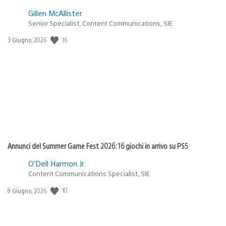
Gillen McAllister
Senior Specialist, Content Communications, SIE
16
Data
3 Giugno, 2026
di
pubblicazione:
Annunci del Summer Game Fest 2026: 16 giochi in arrivo su PS5
O’Dell Harmon Jr.
Content Communications Specialist, SIE
10
Data
8 Giugno, 2026
di
pubblicazione: