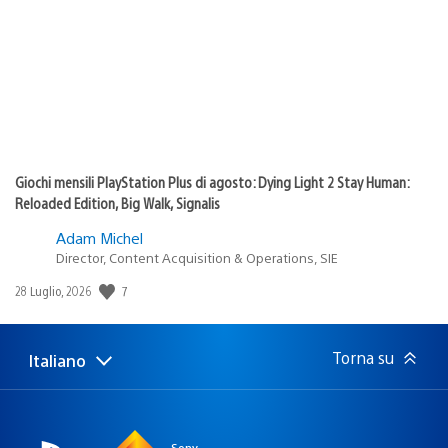
pubblicazione:
Giochi mensili PlayStation Plus di agosto: Dying Light 2 Stay Human:
Reloaded Edition, Big Walk, Signalis
Adam Michel
Director, Content Acquisition & Operations, SIE
7
Data
28 Luglio, 2026
di
pubblicazione:
Torna su
Italiano
Seleziona
Regione
una
attuale:
Regione
Sony