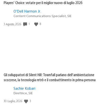
Players’ Choice: votate per il miglior nuovo di luglio 2026
O’Dell Harmon Jr.
Content Communications Specialist, SIE
1
8
Data
3 Agosto, 2026
di
pubblicazione:
Gli sviluppatori di Silent Hill: Townfall parlano dell’ambientazione
scozzese, la tecnologia retrò e il combattimento in prima persona
Sachie Kobari
Direttrice, SIE
3
Data
30 Luglio, 2026
di