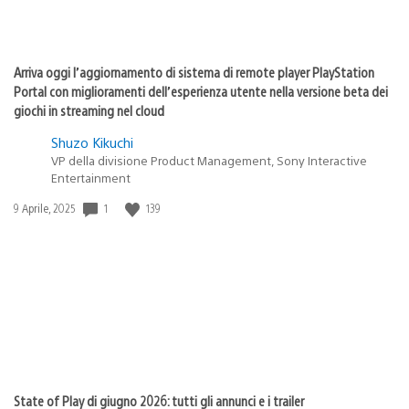
Arriva oggi l’aggiornamento di sistema di remote player PlayStation
Portal con miglioramenti dell’esperienza utente nella versione beta dei
giochi in streaming nel cloud
Shuzo Kikuchi
VP della divisione Product Management, Sony Interactive
Entertainment
1
139
Data
9 Aprile, 2025
di
pubblicazione:
State of Play di giugno 2026: tutti gli annunci e i trailer