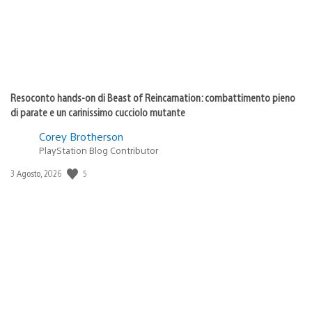
Resoconto hands-on di Beast of Reincarnation: combattimento pieno
di parate e un carinissimo cucciolo mutante
Corey Brotherson
PlayStation Blog Contributor
5
Data
3 Agosto, 2026
di
pubblicazione: