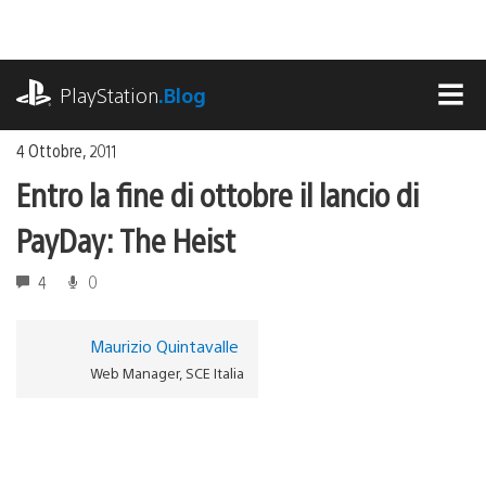
Salta
al
contenuto
playstation.com
PlayStation
.Blog
MEN
4 Ottobre, 2011
Entro la fine di ottobre il lancio di
PayDay: The Heist
4
0
Maurizio Quintavalle
Web Manager, SCE Italia