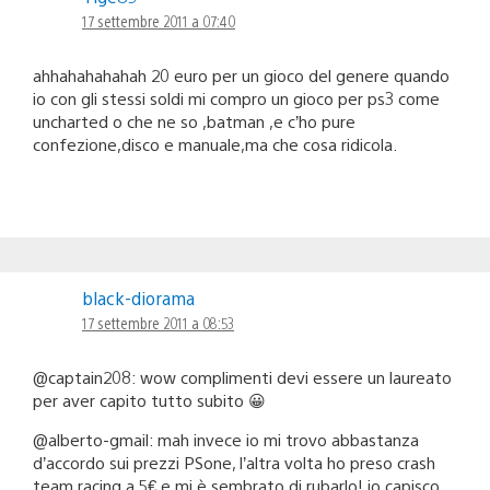
17 settembre 2011 a 07:40
ahhahahahahah 20 euro per un gioco del genere quando
io con gli stessi soldi mi compro un gioco per ps3 come
uncharted o che ne so ,batman ,e c’ho pure
confezione,disco e manuale,ma che cosa ridicola.
black-diorama
17 settembre 2011 a 08:53
@captain208: wow complimenti devi essere un laureato
per aver capito tutto subito 😀
@alberto-gmail: mah invece io mi trovo abbastanza
d’accordo sui prezzi PSone, l’altra volta ho preso crash
team racing a 5€ e mi è sembrato di rubarlo! io capisco