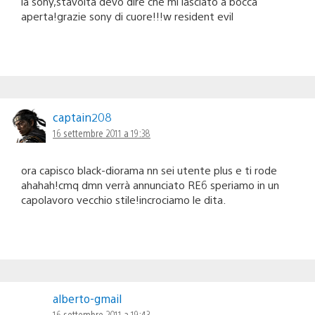
la sony,stavolta devo dire che mi lasciato a bocca
aperta!grazie sony di cuore!!!w resident evil
captain208
16 settembre 2011 a 19:38
ora capisco black-diorama nn sei utente plus e ti rode
ahahah!cmq dmn verrà annunciato RE6 speriamo in un
capolavoro vecchio stile!incrociamo le dita.
alberto-gmail
16 settembre 2011 a 19:43