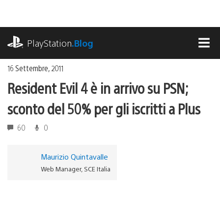
Salta
al
contenuto
playstation.com
PlayStation
.Blog
MEN
16 Settembre, 2011
Resident Evil 4 è in arrivo su PSN;
sconto del 50% per gli iscritti a Plus
60
0
Maurizio Quintavalle
Web Manager, SCE Italia