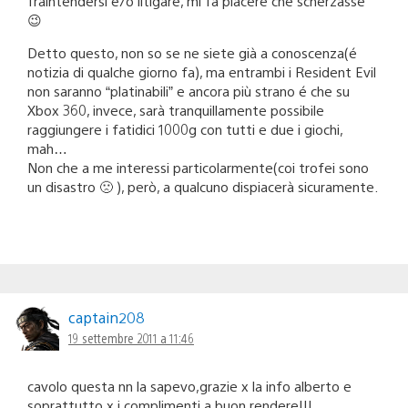
fraintendersi e/o litigare, mi fa piacere che scherzasse
😉
Detto questo, non so se ne siete già a conoscenza(é
notizia di qualche giorno fa), ma entrambi i Resident Evil
non saranno “platinabili” e ancora più strano é che su
Xbox 360, invece, sarà tranquillamente possibile
raggiungere i fatidici 1000g con tutti e due i giochi,
mah…
Non che a me interessi particolarmente(coi trofei sono
un disastro 🙁 ), però, a qualcuno dispiacerà sicuramente.
captain208
19 settembre 2011 a 11:46
cavolo questa nn la sapevo,grazie x la info alberto e
soprattutto x i complimenti a buon rendere!!!