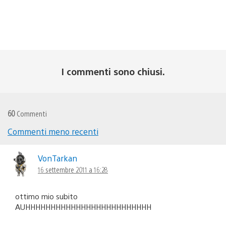
I commenti sono chiusi.
60
Commenti
Commenti meno recenti
Navigazione
commenti
VonTarkan
16 settembre 2011 a 16:28
ottimo mio subito
AUHHHHHHHHHHHHHHHHHHHHHHHHH