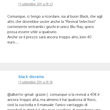
17 settembre 2011 a 09:32
Comunque, ci tengo a ricordare, sia al buon Black, che agli
altri, che dovrebbe uscire anche la “Revival Selection”
contenente entrambi i giochi in unico Blu-Ray, spero
possa essere utile a qualcuno.
Anche se il prezzo sarà ancora troppo alto, ben 40
euro…
black-diorama
17 settembre 2011 a 09:38
@alberto-gmail: grazie (: comunque si la revival a 40€ è
ancora troppo alta, ma almeno li hai qualcosa di fisico,
cioè la custodia e il manuale. l’unico vantaggio di
prenderli in digital è che puoi scegliere di prenderne uno,