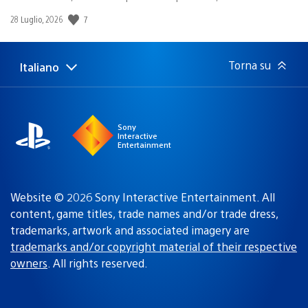
7
Data
28 Luglio, 2026
di
pubblicazione:
Torna su
Italiano
Seleziona
Regione
una
attuale:
Regione
Sony
Interactive
Entertainment
Website © 2026 Sony Interactive Entertainment. All
content, game titles, trade names and/or trade dress,
trademarks, artwork and associated imagery are
trademarks and/or copyright material of their respective
owners
. All rights reserved.