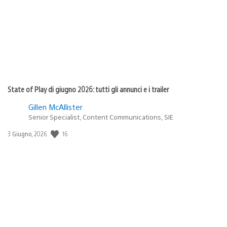
pubblicazione:
State of Play di giugno 2026: tutti gli annunci e i trailer
Gillen McAllister
Senior Specialist, Content Communications, SIE
16
Data
3 Giugno, 2026
di
pubblicazione: