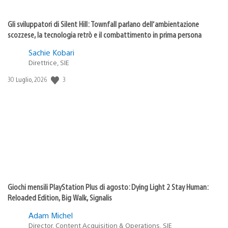
Gli sviluppatori di Silent Hill: Townfall parlano dell’ambientazione
scozzese, la tecnologia retrò e il combattimento in prima persona
Sachie Kobari
Direttrice, SIE
3
Data
30 Luglio, 2026
di
pubblicazione:
Giochi mensili PlayStation Plus di agosto: Dying Light 2 Stay Human:
Reloaded Edition, Big Walk, Signalis
Adam Michel
Director, Content Acquisition & Operations, SIE