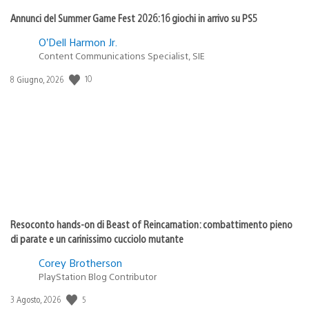
Annunci del Summer Game Fest 2026: 16 giochi in arrivo su PS5
O’Dell Harmon Jr.
Content Communications Specialist, SIE
10
Data
8 Giugno, 2026
di
pubblicazione:
Resoconto hands-on di Beast of Reincarnation: combattimento pieno
di parate e un carinissimo cucciolo mutante
Corey Brotherson
PlayStation Blog Contributor
5
Data
3 Agosto, 2026