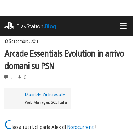
Salta
al
contenuto
playstation.com
PlayStation
.Blog
MEN
13 Settembre, 2011
Arcade Essentials Evolution in arrivo
domani su PSN
2
0
Maurizio Quintavalle
Web Manager, SCE Italia
C
iao a tutti, ci parla Alex di
Nordcurrent
!