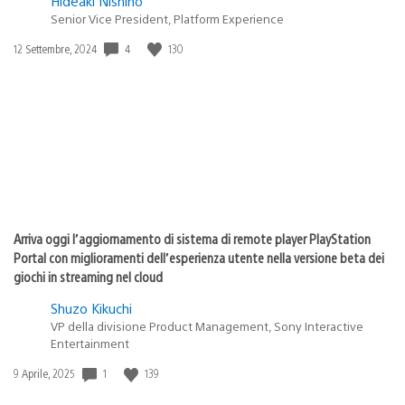
Hideaki Nishino
Senior Vice President, Platform Experience
4
130
Data
12 Settembre, 2024
di
pubblicazione:
Arriva oggi l’aggiornamento di sistema di remote player PlayStation
Portal con miglioramenti dell’esperienza utente nella versione beta dei
giochi in streaming nel cloud
Shuzo Kikuchi
VP della divisione Product Management, Sony Interactive
Entertainment
1
139
Data
9 Aprile, 2025
di