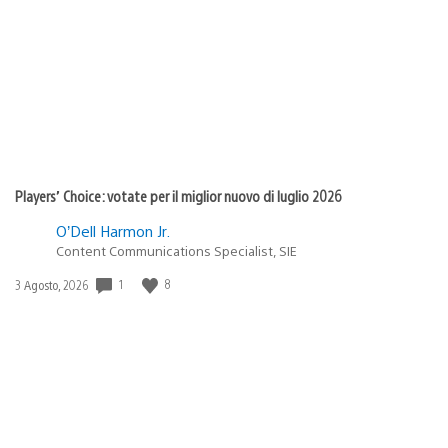
di
pubblicazione:
Players’ Choice: votate per il miglior nuovo di luglio 2026
O’Dell Harmon Jr.
Content Communications Specialist, SIE
1
8
Data
3 Agosto, 2026
di
pubblicazione: