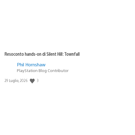
pubblicazione:
Resoconto hands-on di Silent Hill: Townfall
Phil Hornshaw
PlayStation Blog Contributor
3
Data
29 Luglio, 2026
di
pubblicazione: