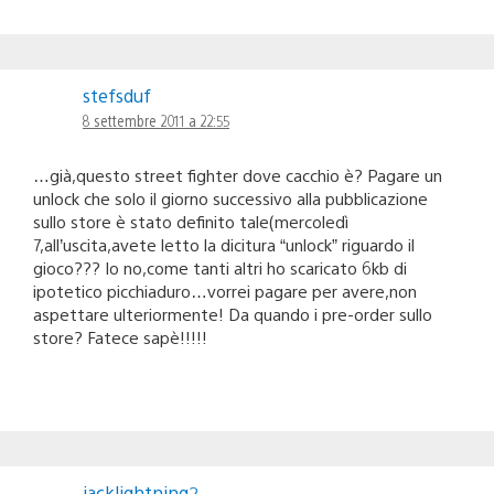
stefsduf
8 settembre 2011 a 22:55
…già,questo street fighter dove cacchio è? Pagare un
unlock che solo il giorno successivo alla pubblicazione
sullo store è stato definito tale(mercoledì
7,all’uscita,avete letto la dicitura “unlock” riguardo il
gioco??? Io no,come tanti altri ho scaricato 6kb di
ipotetico picchiaduro…vorrei pagare per avere,non
aspettare ulteriormente! Da quando i pre-order sullo
store? Fatece sapè!!!!!
jacklightning2