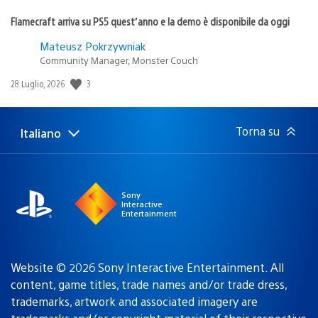
Flamecraft arriva su PS5 quest’anno e la demo è disponibile da oggi
Mateusz Pokrzywniak
Community Manager, Monster Couch
3
Data
28 Luglio, 2026
di
pubblicazione:
Torna su
Italiano
Seleziona
Regione
una
attuale:
Regione
Sony
Interactive
Entertainment
Website © 2026 Sony Interactive Entertainment. All
content, game titles, trade names and/or trade dress,
trademarks, artwork and associated imagery are