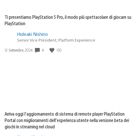
Ti presentiamo PlayStation 5 Pro, il modo più spettacolare di giocare su
PlayStation
Hideaki Nishino
Senior Vice President, Platform Experience
4
130
Data
12 Settembre, 2024
di
pubblicazione:
Arriva oggi l’aggiornamento di sistema di remote player PlayStation
Portal con miglioramenti dell’esperienza utente nella versione beta dei
giochi in streaming nel cloud