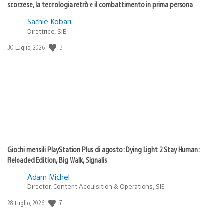
scozzese, la tecnologia retrò e il combattimento in prima persona
Sachie Kobari
Direttrice, SIE
3
Data
30 Luglio, 2026
di
pubblicazione:
Giochi mensili PlayStation Plus di agosto: Dying Light 2 Stay Human:
Reloaded Edition, Big Walk, Signalis
Adam Michel
Director, Content Acquisition & Operations, SIE
7
Data
28 Luglio, 2026
di