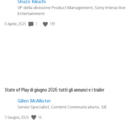
Shuzo Kikuchi
VP della divisione Product Management, Sony Interactive
Entertainment
1
139
Data
9 Aprile, 2025
di
pubblicazione:
State of Play di giugno 2026: tutti gli annunci e i trailer
Gillen McAllister
Senior Specialist, Content Communications, SIE
16
Data
3 Giugno, 2026
di
pubblicazione: