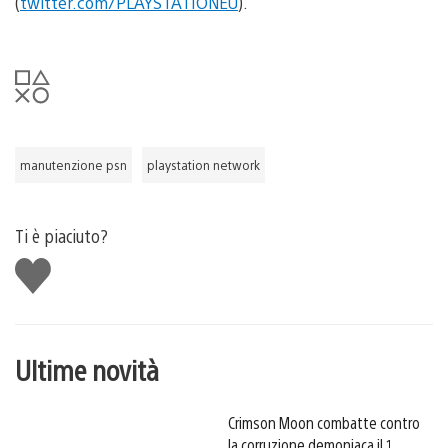
(
twitter.com/PLAYSTATIONEU
).
manutenzione psn
playstation network
Ti è piaciuto?
Mi
piace
Ultime novità
Crimson Moon combatte contro
la corruzione demoniaca il 1