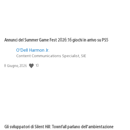
Annunci del Summer Game Fest 2026: 16 giochi in arrivo su PS5
O’Dell Harmon Jr.
Content Communications Specialist, SIE
10
Data
8 Giugno, 2026
di
pubblicazione:
Gli sviluppatori di Silent Hill: Townfall parlano dell’ambientazione