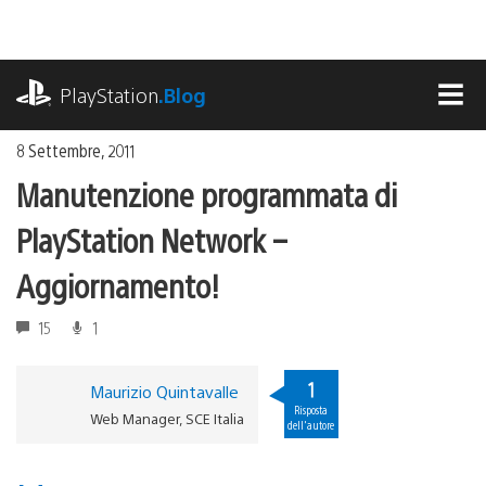
Salta
al
contenuto
playstation.com
PlayStation
.Blog
MEN
8 Settembre, 2011
Manutenzione programmata di
PlayStation Network –
Aggiornamento!
15
1
1
Maurizio Quintavalle
Risposta
Web Manager, SCE Italia
dell'autore