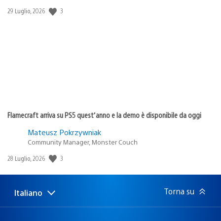
3
Data
29 Luglio, 2026
di
pubblicazione:
Flamecraft arriva su PS5 quest’anno e la demo è disponibile da oggi
Mateusz Pokrzywniak
Community Manager, Monster Couch
3
Data
28 Luglio, 2026
di
pubblicazione:
Torna su
Italiano
Seleziona
Regione
una
attuale:
Regione