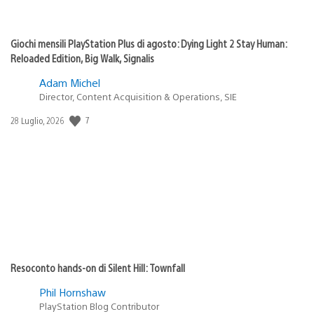
Giochi mensili PlayStation Plus di agosto: Dying Light 2 Stay Human:
Reloaded Edition, Big Walk, Signalis
Adam Michel
Director, Content Acquisition & Operations, SIE
7
Data
28 Luglio, 2026
di
pubblicazione:
Resoconto hands-on di Silent Hill: Townfall
Phil Hornshaw
PlayStation Blog Contributor