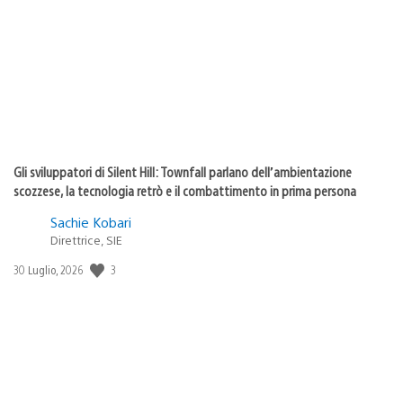
pubblicazione:
Gli sviluppatori di Silent Hill: Townfall parlano dell’ambientazione
scozzese, la tecnologia retrò e il combattimento in prima persona
Sachie Kobari
Direttrice, SIE
3
Data
30 Luglio, 2026
di
pubblicazione: