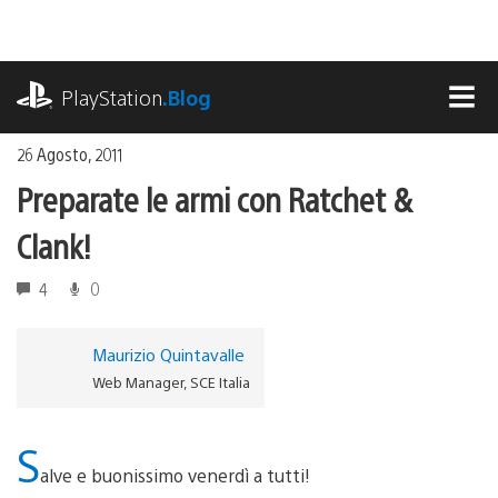
Salta
al
contenuto
playstation.com
PlayStation
.Blog
MEN
26 Agosto, 2011
Preparate le armi con Ratchet &
Clank!
4
0
Maurizio Quintavalle
Web Manager, SCE Italia
S
alve e buonissimo venerdì a tutti!