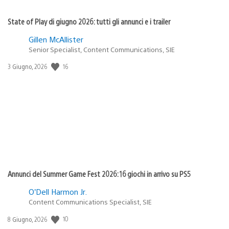
State of Play di giugno 2026: tutti gli annunci e i trailer
Gillen McAllister
Senior Specialist, Content Communications, SIE
16
Data
3 Giugno, 2026
di
pubblicazione:
Annunci del Summer Game Fest 2026: 16 giochi in arrivo su PS5
O’Dell Harmon Jr.
Content Communications Specialist, SIE
10
Data
8 Giugno, 2026
di