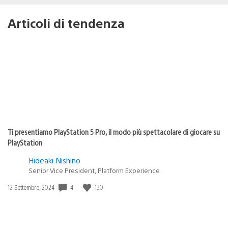
Articoli di tendenza
Ti presentiamo PlayStation 5 Pro, il modo più spettacolare di giocare su
PlayStation
Hideaki Nishino
Senior Vice President, Platform Experience
4
130
Data
12 Settembre, 2024
di
pubblicazione: