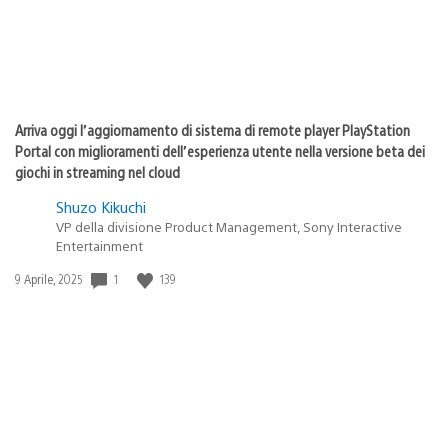
Arriva oggi l’aggiornamento di sistema di remote player PlayStation
Portal con miglioramenti dell’esperienza utente nella versione beta dei
giochi in streaming nel cloud
Shuzo Kikuchi
VP della divisione Product Management, Sony Interactive
Entertainment
1
139
Data
9 Aprile, 2025
di
pubblicazione: