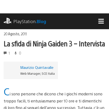
Salta
al
contenuto
playstation.com
PlayStation
.Blog
MEN
20 Agosto, 2011
La sfida di Ninja Gaiden 3 – Intervista
1
0
Maurizio Quintavalle
Web Manager, SCE Italia
C
i sono persone che dicono che i giochi moderni sono
troppo facili, ti entusiasmano per 10 ore e ti dimentichi
di loro fino al sequel dell’anno successivo. Tuttavia, c’è un