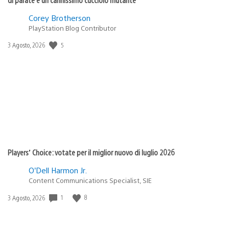
Corey Brotherson
PlayStation Blog Contributor
5
Data
3 Agosto, 2026
di
pubblicazione:
Players’ Choice: votate per il miglior nuovo di luglio 2026
O’Dell Harmon Jr.
Content Communications Specialist, SIE
1
8
Data
3 Agosto, 2026
di
pubblicazione: