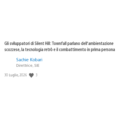
Gli sviluppatori di Silent Hill: Townfall parlano dell’ambientazione
scozzese, la tecnologia retrò e il combattimento in prima persona
Sachie Kobari
Direttrice, SIE
3
Data
30 Luglio, 2026
di
pubblicazione: