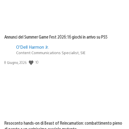
Annunci del Summer Game Fest 2026: 16 giochi in arrivo su PS5
O’Dell Harmon Jr.
Content Communications Specialist, SIE
10
Data
8 Giugno, 2026
di
pubblicazione:
Resoconto hands-on di Beast of Reincarnation: combattimento pieno
di parate e un carinissimo cucciolo mutante