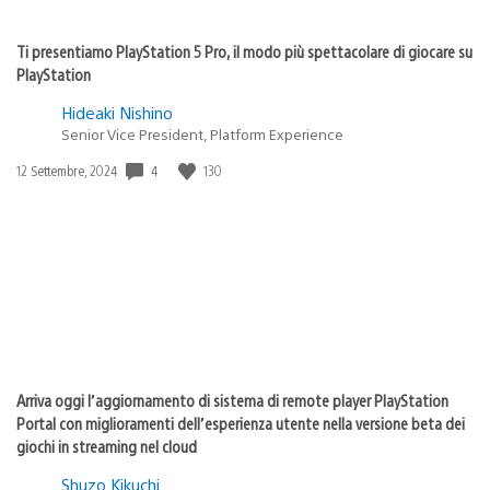
Ti presentiamo PlayStation 5 Pro, il modo più spettacolare di giocare su
PlayStation
Hideaki Nishino
Senior Vice President, Platform Experience
4
130
Data
12 Settembre, 2024
di
pubblicazione:
Arriva oggi l’aggiornamento di sistema di remote player PlayStation
Portal con miglioramenti dell’esperienza utente nella versione beta dei
giochi in streaming nel cloud
Shuzo Kikuchi