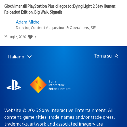
Giochi mensili PlayStation Plus di agosto: Dying Light 2 Stay Human:
Reloaded Edition, Big Walk, Signalis
Adam Michel
Director, Content Acquisition & Operations, SIE
7
Data
28 Luglio, 2026
di
pubblicazione:
Torna su
Italiano
Seleziona
Regione
una
attuale:
Regione
Sony
Interactive
Entertainment
Website © 2026 Sony Interactive Entertainment. All
content, game titles, trade names and/or trade dress,
trademarks, artwork and associated imagery are