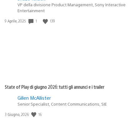
VP della divisione Product Management, Sony Interactive
Entertainment
1
139
Data
9 Aprile, 2025
di
pubblicazione:
State of Play di giugno 2026: tutti gli annunci e i trailer
Gillen McAllister
Senior Specialist, Content Communications, SIE
16
Data
3 Giugno, 2026
di
pubblicazione: