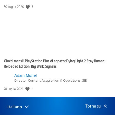
3
Data
30 Luglio, 2026
di
pubblicazione:
Giochi mensili PlayStation Plus di agosto: Dying Light 2 Stay Human:
Reloaded Edition, Big Walk, Signalis
Adam Michel
Director, Content Acquisition & Operations, SIE
7
Data
28 Luglio, 2026
di
pubblicazione:
Torna su
Italiano
Seleziona
Regione
una
attuale: