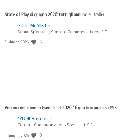
State of Play di giugno 2026: tutti gli annunci e i trailer
Gillen McAllister
Senior Specialist, Content Communications, SIE
16
Data
3 Giugno, 2026
di
pubblicazione:
Annunci del Summer Game Fest 2026: 16 giochi in arrivo su PS5
O’Dell Harmon Jr.
Content Communications Specialist, SIE
10
Data
8 Giugno, 2026