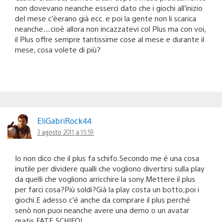
non dovevano neanche esserci dato che i giochi all’inizio
del mese c’èerano già ecc. e poi la gente non li scarica
neanche…cioè allora non incazzatevi col Plus ma con voi,
il Plus offre sempre tantissime cose al mese e durante il
mese, cosa volete di più?
EliGabriRock44
3 agosto 2011 a 15:59
Io non dico che il plus fa schifo.Secondo me é una cosa
inutile per dividere qualli che vogliono divertirsi sulla play
da quelli che vogliono arricchire la sony.Mettere il plus
per farci cosa?Più soldi?Già la play costa un botto;poi i
giochi.E adesso c’é anche da comprare il plus perché
senò non puoi neanche avere una demo o un avatar
gratis.FATE SCHIFO!