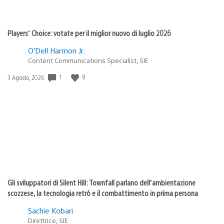
Players’ Choice: votate per il miglior nuovo di luglio 2026
O’Dell Harmon Jr.
Content Communications Specialist, SIE
1
8
Data
3 Agosto, 2026
di
pubblicazione:
Gli sviluppatori di Silent Hill: Townfall parlano dell’ambientazione
scozzese, la tecnologia retrò e il combattimento in prima persona
Sachie Kobari
Direttrice, SIE