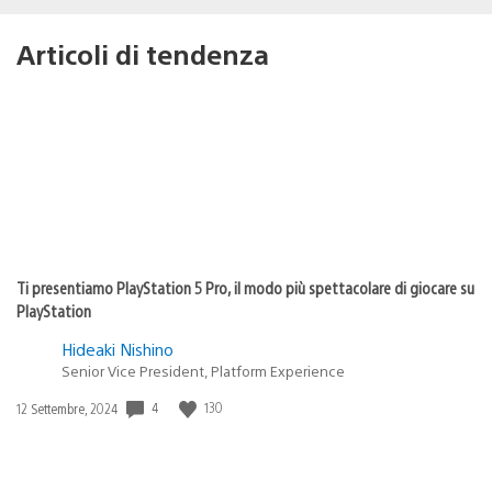
Articoli di tendenza
Ti presentiamo PlayStation 5 Pro, il modo più spettacolare di giocare su
PlayStation
Hideaki Nishino
Senior Vice President, Platform Experience
4
130
Data
12 Settembre, 2024
di
pubblicazione: