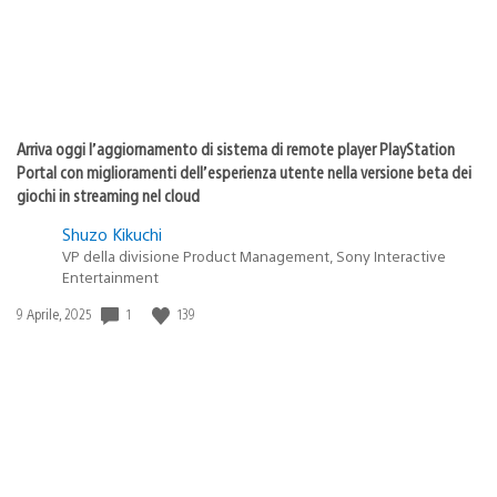
Arriva oggi l’aggiornamento di sistema di remote player PlayStation
Portal con miglioramenti dell’esperienza utente nella versione beta dei
giochi in streaming nel cloud
Shuzo Kikuchi
VP della divisione Product Management, Sony Interactive
Entertainment
1
139
Data
9 Aprile, 2025
di
pubblicazione: