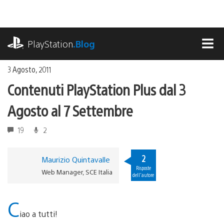
Salta
al
contenuto
playstation.com
PlayStation
.Blog
MEN
3 Agosto, 2011
Contenuti PlayStation Plus dal 3
Agosto al 7 Settembre
19
2
2
Maurizio Quintavalle
Risposte
Web Manager, SCE Italia
dell'autore
C
iao a tutti!