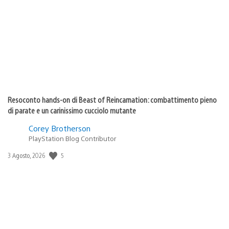
di
pubblicazione:
Resoconto hands-on di Beast of Reincarnation: combattimento pieno
di parate e un carinissimo cucciolo mutante
Corey Brotherson
PlayStation Blog Contributor
5
Data
3 Agosto, 2026
di
pubblicazione: