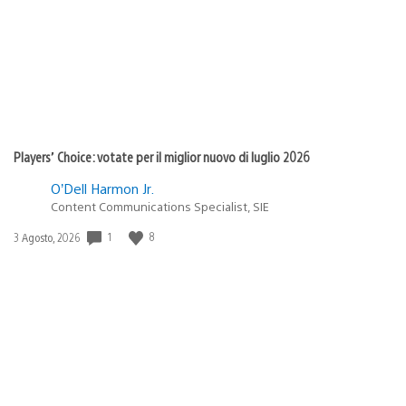
Players’ Choice: votate per il miglior nuovo di luglio 2026
O’Dell Harmon Jr.
Content Communications Specialist, SIE
1
8
Data
3 Agosto, 2026
di
pubblicazione: