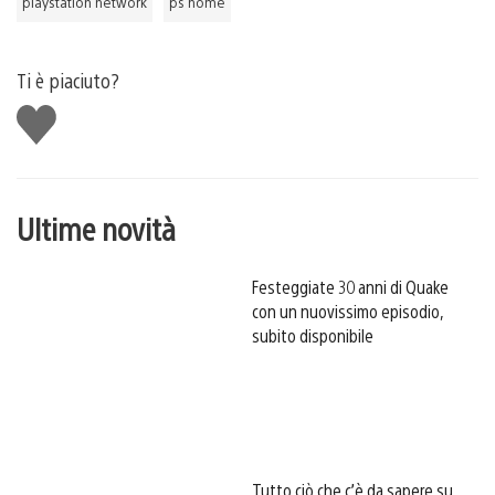
playstation network
ps home
Ti è piaciuto?
Mi
piace
Ultime novità
Festeggiate 30 anni di Quake
con un nuovissimo episodio,
subito disponibile
Tutto ciò che c’è da sapere su