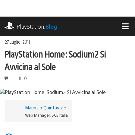
Salta
al
contenuto
playstation.com
PlayStation
.Blog
MEN
27 Luglio, 2011
PlayStation Home: Sodium2 Si
Avvicina al Sole
5
0
Maurizio Quintavalle
Web Manager, SCE Italia