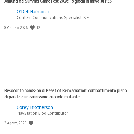
Annunci del Summer Game Fest 2026: 16 giochi in arrivo su PS5
O’Dell Harmon Jr.
Content Communications Specialist, SIE
10
Data
8 Giugno, 2026
di
pubblicazione:
Resoconto hands-on di Beast of Reincarnation: combattimento pieno
di parate e un carinissimo cucciolo mutante
Corey Brotherson
PlayStation Blog Contributor
5
Data
3 Agosto, 2026
di
pubblicazione: