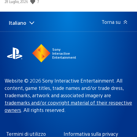
7
Data
28 Luglio, 2026
di
pubblicazione:
Torna su
Italiano
Seleziona
Regione
una
attuale:
Regione
Sony
Interactive
Entertainment
Website © 2026 Sony Interactive Entertainment. All
content, game titles, trade names and/or trade dress,
trademarks, artwork and associated imagery are
trademarks and/or copyright material of their respective
owners
. All rights reserved.
Termini di utilizzo
Informativa sulla privacy