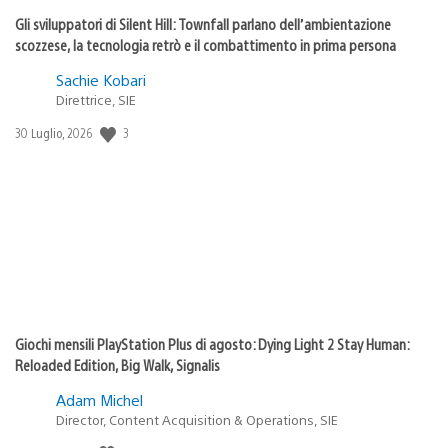
Gli sviluppatori di Silent Hill: Townfall parlano dell’ambientazione
scozzese, la tecnologia retrò e il combattimento in prima persona
Sachie Kobari
Direttrice, SIE
3
Data
30 Luglio, 2026
di
pubblicazione:
Giochi mensili PlayStation Plus di agosto: Dying Light 2 Stay Human:
Reloaded Edition, Big Walk, Signalis
Adam Michel
Director, Content Acquisition & Operations, SIE