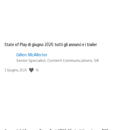
State of Play di giugno 2026: tutti gli annunci e i trailer
Gillen McAllister
Senior Specialist, Content Communications, SIE
16
Data
3 Giugno, 2026
di
pubblicazione: