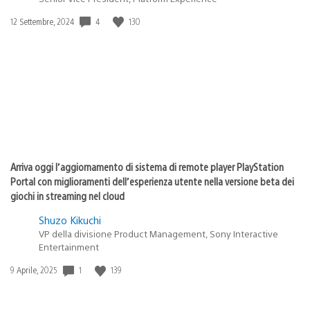
4
130
Data
12 Settembre, 2024
di
pubblicazione:
Arriva oggi l’aggiornamento di sistema di remote player PlayStation
Portal con miglioramenti dell’esperienza utente nella versione beta dei
giochi in streaming nel cloud
Shuzo Kikuchi
VP della divisione Product Management, Sony Interactive
Entertainment
1
139
Data
9 Aprile, 2025
di
pubblicazione: