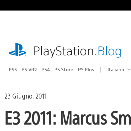
Salta
al
contenuto
playstation.com
PlayStation
.Blog
PS5
PS VR2
PS4
PS Store
PS Plus
Italiano
Seleziona
Regione
una
attuale:
Regione
23 Giugno, 2011
E3 2011: Marcus Smi