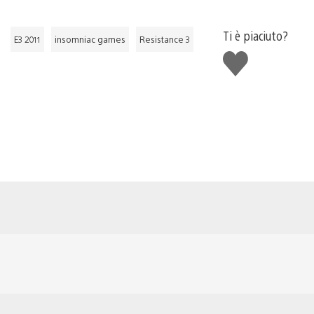
Ti è piaciuto?
E3 2011
insomniac games
Resistance 3
Mi
piace