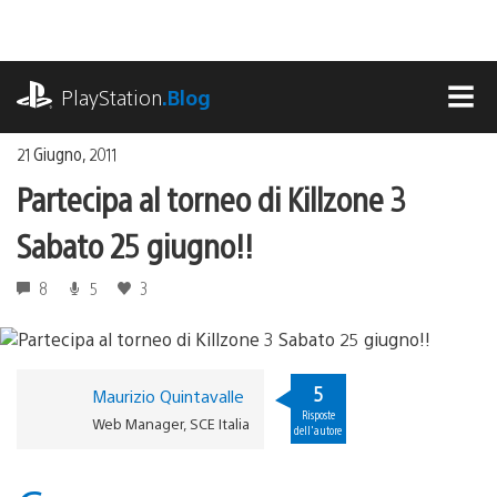
Salta
al
contenuto
playstation.com
PlayStation
.Blog
MEN
21 Giugno, 2011
Partecipa al torneo di Killzone 3
Sabato 25 giugno!!
8
5
3
5
Maurizio Quintavalle
Risposte
Web Manager, SCE Italia
dell'autore