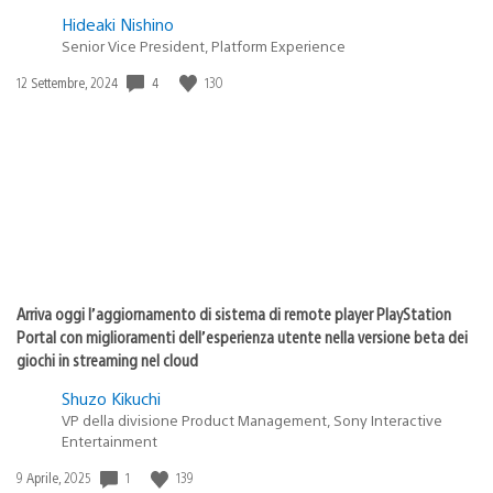
Hideaki Nishino
Senior Vice President, Platform Experience
4
130
Data
12 Settembre, 2024
di
pubblicazione:
Arriva oggi l’aggiornamento di sistema di remote player PlayStation
Portal con miglioramenti dell’esperienza utente nella versione beta dei
giochi in streaming nel cloud
Shuzo Kikuchi
VP della divisione Product Management, Sony Interactive
Entertainment
1
139
Data
9 Aprile, 2025