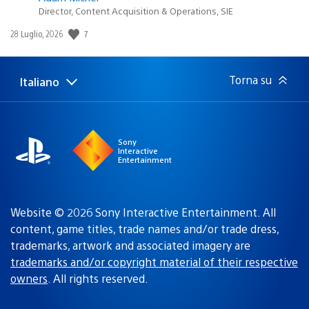
Director, Content Acquisition & Operations, SIE
7
Data
28 Luglio, 2026
di
pubblicazione:
Torna su
Italiano
Seleziona
Regione
una
attuale:
Regione
Sony
Interactive
Entertainment
Website © 2026 Sony Interactive Entertainment. All
content, game titles, trade names and/or trade dress,
trademarks, artwork and associated imagery are
trademarks and/or copyright material of their respective
owners
. All rights reserved.