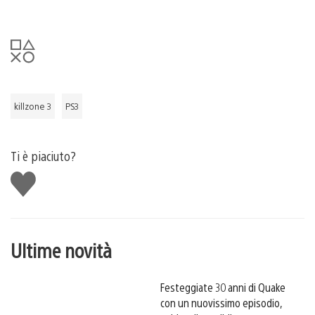
killzone 3
PS3
Ti è piaciuto?
Mi
piace
Ultime novità
Festeggiate 30 anni di Quake
con un nuovissimo episodio,