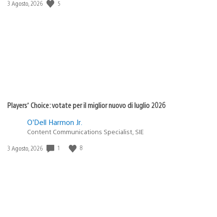
5
Data
3 Agosto, 2026
di
pubblicazione:
Players’ Choice: votate per il miglior nuovo di luglio 2026
O’Dell Harmon Jr.
Content Communications Specialist, SIE
1
8
Data
3 Agosto, 2026
di
pubblicazione: