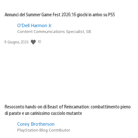
Annunci del Summer Game Fest 2026: 16 giochi in arrivo su PS5
O’Dell Harmon Jr.
Content Communications Specialist, SIE
10
Data
8 Giugno, 2026
di
pubblicazione:
Resoconto hands-on di Beast of Reincarnation: combattimento pieno
di parate e un carinissimo cucciolo mutante
Corey Brotherson
PlayStation Blog Contributor