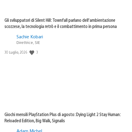
Gli sviluppatori di Silent Hill: Townfall parlano dell’ambientazione
scozzese, la tecnologia retrò e il combattimento in prima persona
Sachie Kobari
Direttrice, SIE
3
Data
30 Luglio, 2026
di
pubblicazione:
Giochi mensili PlayStation Plus di agosto: Dying Light 2 Stay Human:
Reloaded Edition, Big Walk, Signalis
Adam Michel