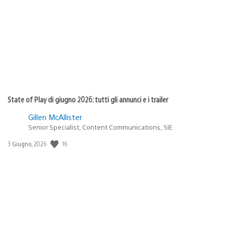
di
pubblicazione:
State of Play di giugno 2026: tutti gli annunci e i trailer
Gillen McAllister
Senior Specialist, Content Communications, SIE
16
Data
3 Giugno, 2026
di
pubblicazione: