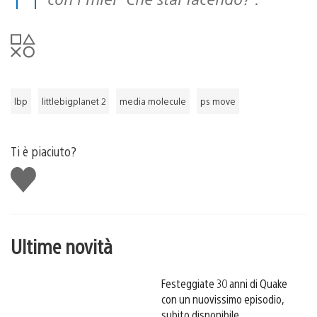
lbp
littlebigplanet 2
media molecule
ps move
Ti è piaciuto?
Mi
piace
Ultime novità
Festeggiate 30 anni di Quake
con un nuovissimo episodio,
subito disponibile