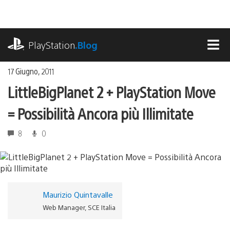
Salta
al
contenuto
playstation.com
PlayStation
.Blog
MEN
17 Giugno, 2011
LittleBigPlanet 2 + PlayStation Move
= Possibilità Ancora più Illimitate
8
0
Maurizio Quintavalle
Web Manager, SCE Italia