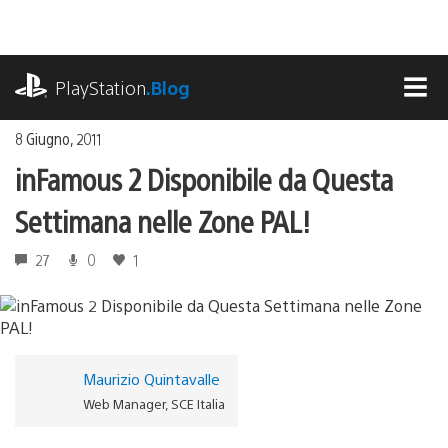
Salta
al
contenuto
playstation.com
PlayStation
.Blog
MEN
8 Giugno, 2011
inFamous 2 Disponibile da Questa
Settimana nelle Zone PAL!
27
0
1
Maurizio Quintavalle
Web Manager, SCE Italia