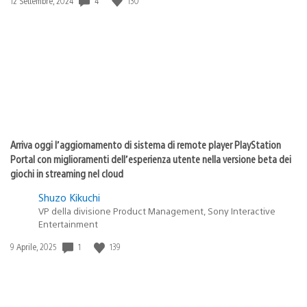
4
130
Data
12 Settembre, 2024
di
pubblicazione:
Arriva oggi l’aggiornamento di sistema di remote player PlayStation
Portal con miglioramenti dell’esperienza utente nella versione beta dei
giochi in streaming nel cloud
Shuzo Kikuchi
VP della divisione Product Management, Sony Interactive
Entertainment
1
139
Data
9 Aprile, 2025
di
pubblicazione: