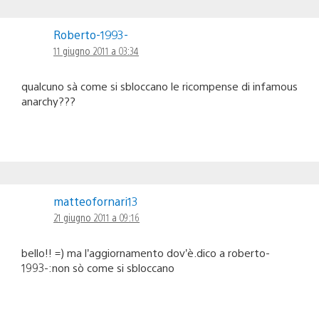
Roberto-1993-
11 giugno 2011 a 03:34
qualcuno sà come si sbloccano le ricompense di infamous
anarchy???
matteofornari13
21 giugno 2011 a 09:16
bello!! =) ma l’aggiornamento dov’è.dico a roberto-
1993-:non sò come si sbloccano