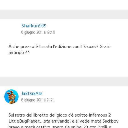
Sharkun995
8 giugno 2011 a 19:40
A che prezzo è fissata l’edizione con il Sixaxis? Grz in
anticipo ^^
JakDaxAle
8 giugno 2011 a 21:21
Sul retro del libretto del gioco c’è scritto Infamous 2
LittleBugPlanet…sta arrivando! e si vede metà Sackboy
bravo e metà cattivo, spero sia un bel kit con livelli, e