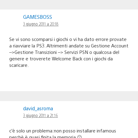
GAMESBOSS
3 giugno 2011 a 20:18
Se vi sono scomparsi i giochi o vi ha dato errore provate
a riavviare la PS3. Altrimenti andate su Gestione Account
–>Gestione Transizioni –> Servizi PSN o qualcosa del
genere e troverete Welcome Back con i giochi da
scaricare.
david_asroma
3 giugno 2011 a 21:16
c’è solo un problema:non posso installare infamous
perchè è quasi finita la memoria 🙁