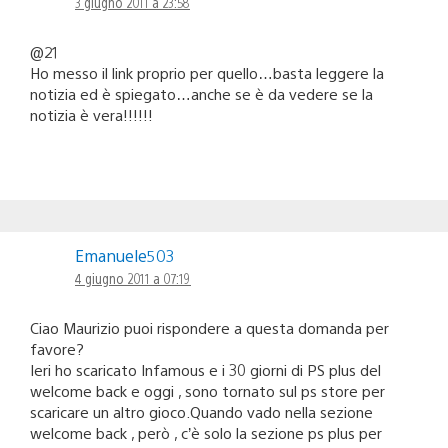
3 giugno 2011 a 23:58
@21
Ho messo il link proprio per quello…basta leggere la
notizia ed è spiegato…anche se è da vedere se la
notizia è vera!!!!!!
Emanuele503
4 giugno 2011 a 07:19
Ciao Maurizio puoi rispondere a questa domanda per
favore?
Ieri ho scaricato Infamous e i 30 giorni di PS plus del
welcome back e oggi , sono tornato sul ps store per
scaricare un altro gioco.Quando vado nella sezione
welcome back , però , c’è solo la sezione ps plus per