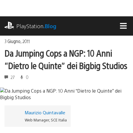
Salta
al
contenuto
playstation.com
PlayStation
.Blog
MEN
3 Giugno, 2011
Da Jumping Cops a NGP: 10 Anni
“Dietro le Quinte” dei Bigbig Studios
27
0
Maurizio Quintavalle
Web Manager, SCE Italia