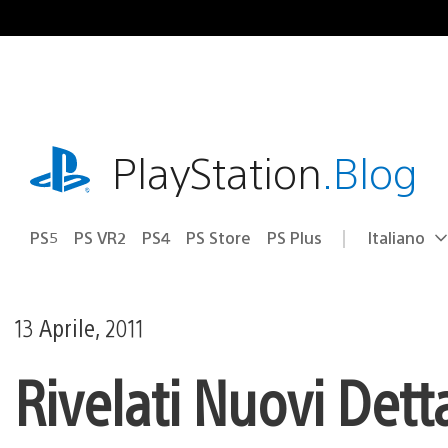
Salta
al
contenuto
playstation.com
PlayStation
.Blog
PS5
PS VR2
PS4
PS Store
PS Plus
Italiano
Seleziona
Regione
una
attuale:
Regione
13 Aprile, 2011
Rivelati Nuovi Detta