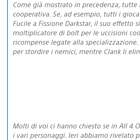
Come già mostrato in precedenza, tutte le armi hanno anche una valenza
cooperativa. Se, ad esempio, tutti i gi
Fucile a Fissione Darkstar, il suo effetto 
moltiplicatore di bolt per le uccisioni c
ricompense legate alla specializzazione.
per stordire i nemici, mentre Clank li eli
Molti di voi ci hanno chiesto se in All 4 One ci saranno differenze sostanziali tra
i vari personaggi. Ieri abbiamo rivelato 