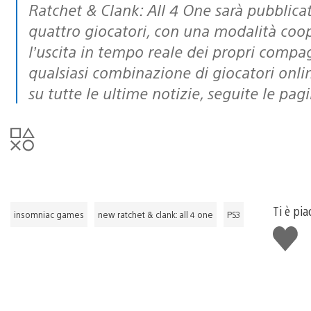
Ratchet & Clank: All 4 One sarà pubblicato entro il 2011 e supporta da uno a
quattro giocatori, con una modalità coo
l’uscita in tempo reale dei propri compagn
qualsiasi combinazione di giocatori online
su tutte le ultime notizie, seguite le pag
Ti è pia
insomniac games
new ratchet & clank: all 4 one
PS3
Mi
piace