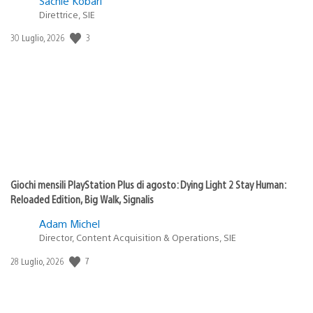
Sachie Kobari
Direttrice, SIE
3
Data
30 Luglio, 2026
di
pubblicazione:
Giochi mensili PlayStation Plus di agosto: Dying Light 2 Stay Human:
Reloaded Edition, Big Walk, Signalis
Adam Michel
Director, Content Acquisition & Operations, SIE
7
Data
28 Luglio, 2026
di
pubblicazione: