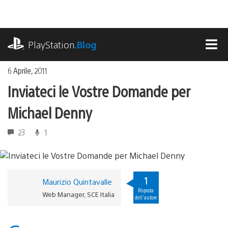
Salta
al
contenuto
playstation.com
PlayStation
.Blog
MEN
6 Aprile, 2011
Inviateci le Vostre Domande per
Michael Denny
23
1
1
Maurizio Quintavalle
Risposta
Web Manager, SCE Italia
dell'autore