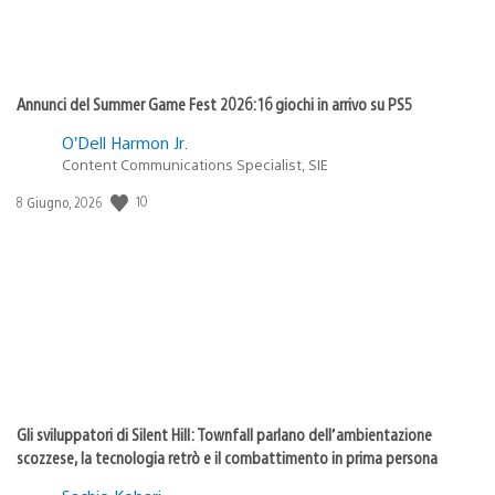
Annunci del Summer Game Fest 2026: 16 giochi in arrivo su PS5
O’Dell Harmon Jr.
Content Communications Specialist, SIE
10
Data
8 Giugno, 2026
di
pubblicazione:
Gli sviluppatori di Silent Hill: Townfall parlano dell’ambientazione
scozzese, la tecnologia retrò e il combattimento in prima persona