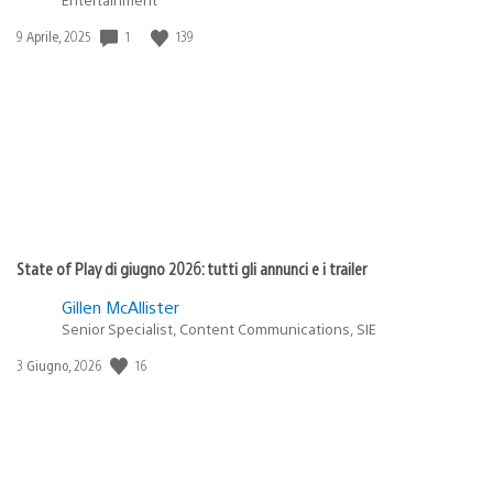
1
139
Data
9 Aprile, 2025
di
pubblicazione:
State of Play di giugno 2026: tutti gli annunci e i trailer
Gillen McAllister
Senior Specialist, Content Communications, SIE
16
Data
3 Giugno, 2026
di
pubblicazione: