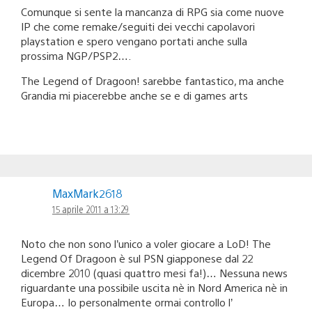
Comunque si sente la mancanza di RPG sia come nuove
IP che come remake/seguiti dei vecchi capolavori
playstation e spero vengano portati anche sulla
prossima NGP/PSP2….
The Legend of Dragoon! sarebbe fantastico, ma anche
Grandia mi piacerebbe anche se e di games arts
MaxMark2618
15 aprile 2011 a 13:29
Noto che non sono l’unico a voler giocare a LoD! The
Legend Of Dragoon è sul PSN giapponese dal 22
dicembre 2010 (quasi quattro mesi fa!)… Nessuna news
riguardante una possibile uscita nè in Nord America nè in
Europa… Io personalmente ormai controllo l’