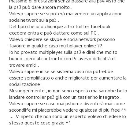
massimo di prestazioni senza passare alla ps4 visto che
la ps3 può dare ancora molto .
Volevo sapere se si poterà mai vedere un applicazione
socialnetwork sulla ps3 .
Del tipo che io o chiunque altro tuifter facebook
ecedera entra e può ciattare come sul PC .
Volevo chiedere se skype e socialnetwork possono
favorire in qualche caso multiplayer online ??
Io ho provato multipleyer sulla ps3 e direi che molto
buono , pero al confronto con Pc avevo difficoltà di
trovare amici .
Volevo sapere in se se sistema caso ma potrebbe
essere semplificato o anche migliorato per aumentare la
socializzazione .
Mi suggerimento , io non sono esperto ma sarebbe bello
lanciare controller ps3 già con un tastierino integrato .
Volevo sapere se caso mai pshome diventerà mai come
secondlife mi piacerebbe vedere qualcosa di più free ^^
…. Vi ripeto che non sono un esperto volevo chiedere lo
stesso queste cose grazie ^^