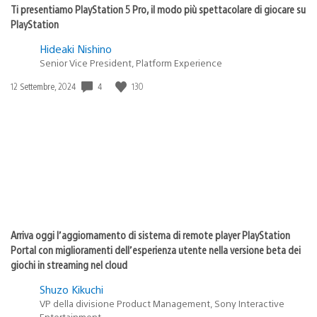
Ti presentiamo PlayStation 5 Pro, il modo più spettacolare di giocare su
PlayStation
Hideaki Nishino
Senior Vice President, Platform Experience
4
130
Data
12 Settembre, 2024
di
pubblicazione:
Arriva oggi l’aggiornamento di sistema di remote player PlayStation
Portal con miglioramenti dell’esperienza utente nella versione beta dei
giochi in streaming nel cloud
Shuzo Kikuchi
VP della divisione Product Management, Sony Interactive
Entertainment