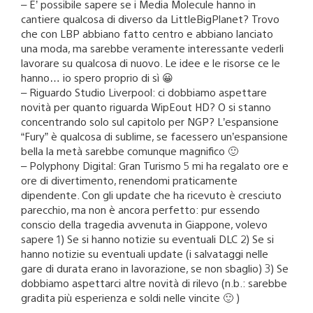
– E’ possibile sapere se i Media Molecule hanno in
cantiere qualcosa di diverso da LittleBigPlanet? Trovo
che con LBP abbiano fatto centro e abbiano lanciato
una moda, ma sarebbe veramente interessante vederli
lavorare su qualcosa di nuovo. Le idee e le risorse ce le
hanno… io spero proprio di sì 😀
– Riguardo Studio Liverpool: ci dobbiamo aspettare
novità per quanto riguarda WipEout HD? O si stanno
concentrando solo sul capitolo per NGP? L’espansione
“Fury” è qualcosa di sublime, se facessero un’espansione
bella la metà sarebbe comunque magnifico 🙂
– Polyphony Digital: Gran Turismo 5 mi ha regalato ore e
ore di divertimento, renendomi praticamente
dipendente. Con gli update che ha ricevuto è cresciuto
parecchio, ma non è ancora perfetto: pur essendo
conscio della tragedia avvenuta in Giappone, volevo
sapere 1) Se si hanno notizie su eventuali DLC 2) Se si
hanno notizie su eventuali update (i salvataggi nelle
gare di durata erano in lavorazione, se non sbaglio) 3) Se
dobbiamo aspettarci altre novità di rilevo (n.b.: sarebbe
gradita più esperienza e soldi nelle vincite 🙂 )