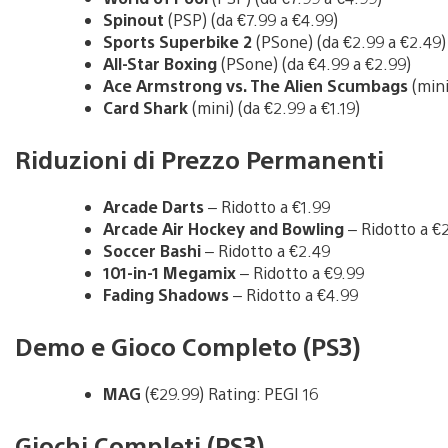
Spinout
(PSP) (da €7.99 a €4.99)
Sports Superbike 2
(PSone) (da €2.99 a €2.49)
All-Star Boxing
(PSone) (da €4.99 a €2.99)
Ace Armstrong vs. The Alien Scumbags
(mini
Card Shark
(mini) (da €2.99 a €1.19)
Riduzioni di Prezzo Permanenti
Arcade Darts
– Ridotto a €1.99
Arcade Air Hockey and Bowling
– Ridotto a €
Soccer Bashi
– Ridotto a €2.49
101-in-1 Megamix
– Ridotto a €9.99
Fading Shadows
– Ridotto a €4.99
Demo e Gioco Completo (PS3)
MAG
(€29.99) Rating: PEGI 16
Giochi Completi (PS3)