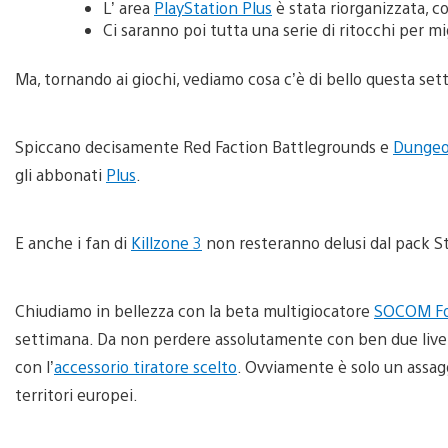
L’ area
PlayStation Plus
è stata riorganizzata, c
Ci saranno poi tutta una serie di ritocchi per mi
Ma, tornando ai giochi, vediamo cosa c’è di bello questa set
Spiccano decisamente Red Faction Battlegrounds e
Dungeo
gli abbonati
Plus
.
E anche i fan di
Killzone 3
non resteranno delusi dal pack S
Chiudiamo in bellezza con la beta multigiocatore
SOCOM For
settimana. Da non perdere assolutamente con ben due livell
con l’
accessorio tiratore scelto
. Ovviamente è solo un assagg
territori europei.