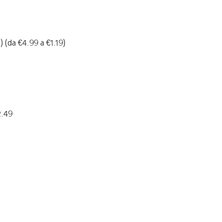
) (da €4.99 a €1.19)
2.49