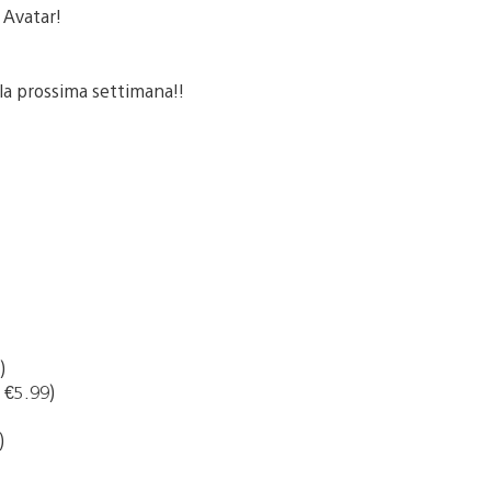
i Avatar!
lla prossima settimana!!
)
a €5.99)
)