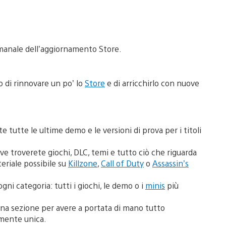
manale dell’aggiornamento Store.
 di rinnovare un po’ lo
Store
e di arricchirlo con nuove
 tutte le ultime demo e le versioni di prova per i titoli
e troverete giochi, DLC, temi e tutto ciò che riguarda
eriale possibile su
Killzone
,
Call of Duty
o
Assassin’s
 ogni categoria: tutti i giochi, le demo o i
minis
più
una sezione per avere a portata di mano tutto
mente unica.