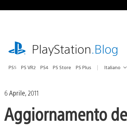
Salta
al
contenuto
playstation.com
PlayStation
.Blog
PS5
PS VR2
PS4
PS Store
PS Plus
Italiano
Seleziona
Regione
una
attuale:
Regione
6 Aprile, 2011
Aggiornamento del 