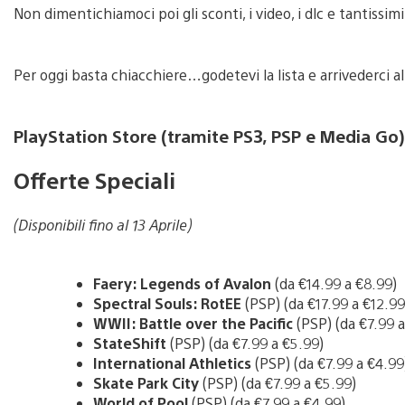
Non dimentichiamoci poi gli sconti, i video, i dlc e tantissim
Per oggi basta chiacchiere…godetevi la lista e arrivederci a
PlayStation Store (tramite PS3, PSP e Media Go)
Offerte Speciali
(Disponibili fino al 13 Aprile)
Faery: Legends of Avalon
(da €14.99 a €8.99)
Spectral Souls: RotEE
(PSP) (da €17.99 a €12.99
WWII: Battle over the Pacific
(PSP) (da €7.99 
StateShift
(PSP) (da €7.99 a €5.99)
International Athletics
(PSP) (da €7.99 a €4.99
Skate Park City
(PSP) (da €7.99 a €5.99)
World of Pool
(PSP) (da €7.99 a €4.99)