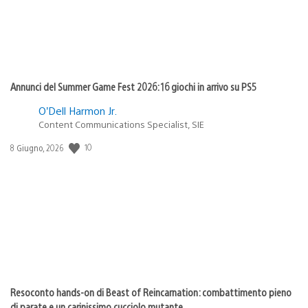
Annunci del Summer Game Fest 2026: 16 giochi in arrivo su PS5
O’Dell Harmon Jr.
Content Communications Specialist, SIE
10
Data
8 Giugno, 2026
di
pubblicazione:
Resoconto hands-on di Beast of Reincarnation: combattimento pieno
di parate e un carinissimo cucciolo mutante