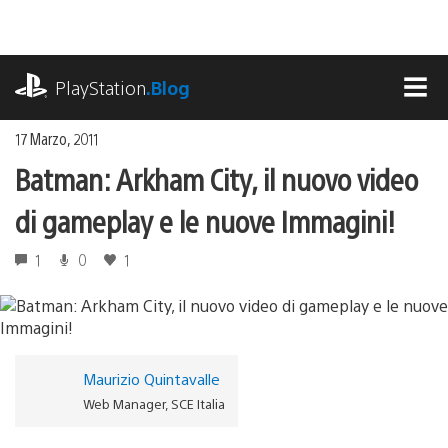
Salta
al
contenuto
playstation.com
PlayStation
.Blog
MEN
17 Marzo, 2011
Batman: Arkham City, il nuovo video
di gameplay e le nuove Immagini!
1
0
1
Maurizio Quintavalle
Web Manager, SCE Italia