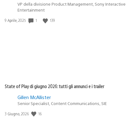
VP della divisione Product Management, Sony Interactive
Entertainment
1
139
Data
9 Aprile, 2025
di
pubblicazione:
State of Play di giugno 2026: tutti gli annunci e i trailer
Gillen McAllister
Senior Specialist, Content Communications, SIE
16
Data
3 Giugno, 2026
di
pubblicazione: