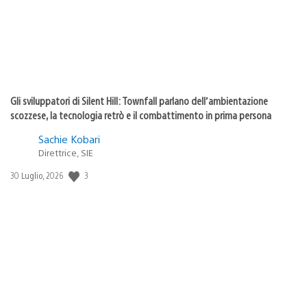
Gli sviluppatori di Silent Hill: Townfall parlano dell’ambientazione
scozzese, la tecnologia retrò e il combattimento in prima persona
Sachie Kobari
Direttrice, SIE
3
Data
30 Luglio, 2026
di
pubblicazione: