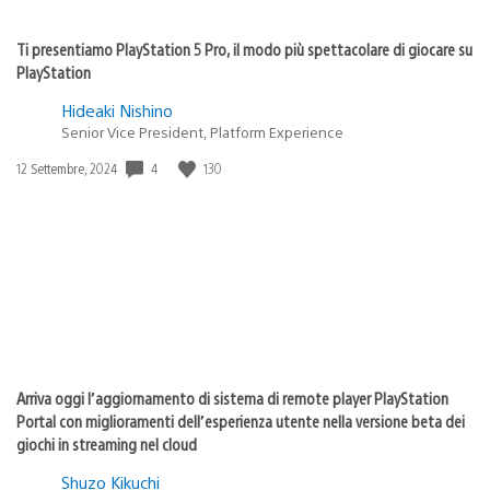
Ti presentiamo PlayStation 5 Pro, il modo più spettacolare di giocare su
PlayStation
Hideaki Nishino
Senior Vice President, Platform Experience
4
130
Data
12 Settembre, 2024
di
pubblicazione:
Arriva oggi l’aggiornamento di sistema di remote player PlayStation
Portal con miglioramenti dell’esperienza utente nella versione beta dei
giochi in streaming nel cloud
Shuzo Kikuchi