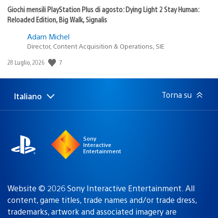
Giochi mensili PlayStation Plus di agosto: Dying Light 2 Stay Human:
Reloaded Edition, Big Walk, Signalis
Adam Michel
Director, Content Acquisition & Operations, SIE
7
Data
28 Luglio, 2026
di
pubblicazione:
Torna su
Italiano
Seleziona
Regione
una
attuale:
Regione
Sony
Interactive
Entertainment
Website © 2026 Sony Interactive Entertainment. All
content, game titles, trade names and/or trade dress,
trademarks, artwork and associated imagery are