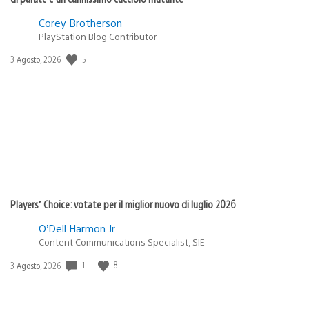
Corey Brotherson
PlayStation Blog Contributor
5
Data
3 Agosto, 2026
di
pubblicazione:
Players’ Choice: votate per il miglior nuovo di luglio 2026
O’Dell Harmon Jr.
Content Communications Specialist, SIE
1
8
Data
3 Agosto, 2026
di
pubblicazione: