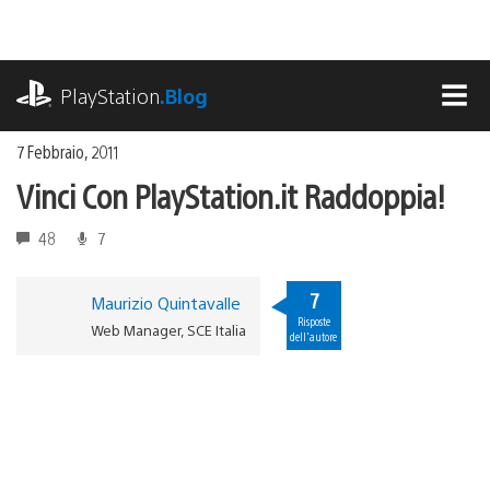
Salta
al
contenuto
playstation.com
PlayStation
.Blog
MEN
7 Febbraio, 2011
Vinci Con PlayStation.it Raddoppia!
48
7
7
Maurizio Quintavalle
Risposte
Web Manager, SCE Italia
dell'autore