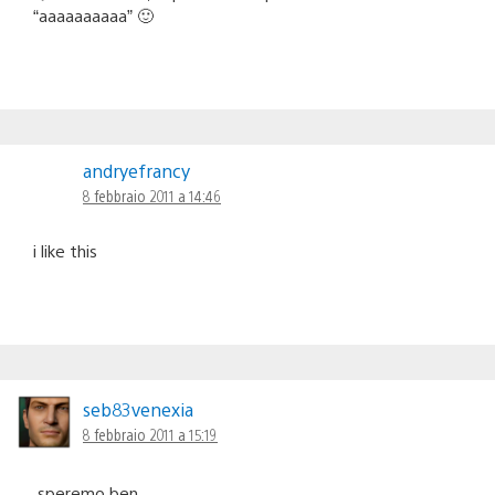
“aaaaaaaaaa” 🙂
andryefrancy
8 febbraio 2011 a 14:46
i like this
seb83venexia
8 febbraio 2011 a 15:19
.speremo ben