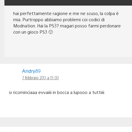
hai perfettamente ragione e me ne scuso, la colpa è
mia. Purtroppo abbiamo problemi coi codici di
Modnation. Hai la PS3? magari posso farmi perdonare
con un gioco PS3 🙂
Andry89
7 febbraio 2011 a 19:00
si ricominciaaa evvaiiii in bocca a lupooo a tuttiiii