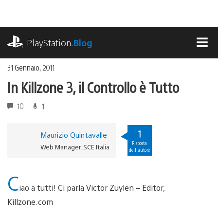
Salta
al
contenuto
playstation.com
PlayStation
.Blog
MEN
31 Gennaio, 2011
In Killzone 3, il Controllo è Tutto
10
1
1
Maurizio Quintavalle
Risposta
Web Manager, SCE Italia
dell'autore
C
iao a tutti! Ci parla Victor Zuylen – Editor,
Killzone.com