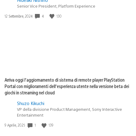
Senior Vice President, Platform Experience
4
130
Data
12 Settembre, 2024
di
pubblicazione:
Arriva oggi l’aggiornamento di sistema di remote player PlayStation
Portal con miglioramenti dell’esperienza utente nella versione beta dei
giochi in streaming nel cloud
Shuzo Kikuchi
VP della divisione Product Management, Sony Interactive
Entertainment
1
139
Data
9 Aprile, 2025
di
pubblicazione: