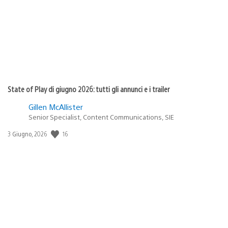
State of Play di giugno 2026: tutti gli annunci e i trailer
Gillen McAllister
Senior Specialist, Content Communications, SIE
16
Data
3 Giugno, 2026
di
pubblicazione: