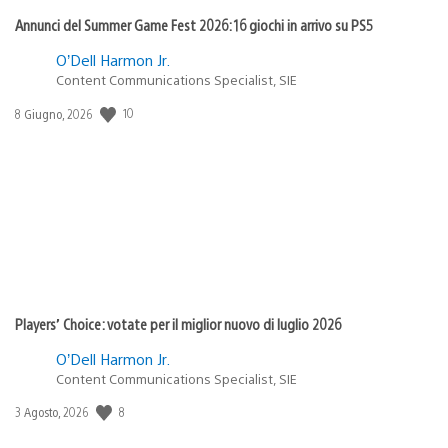
Annunci del Summer Game Fest 2026: 16 giochi in arrivo su PS5
O’Dell Harmon Jr.
Content Communications Specialist, SIE
10
Data
8 Giugno, 2026
di
pubblicazione:
Players’ Choice: votate per il miglior nuovo di luglio 2026
O’Dell Harmon Jr.
Content Communications Specialist, SIE
8
Data
3 Agosto, 2026
di
pubblicazione: