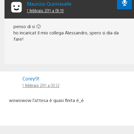
Maurizio Quintavalle
1 febbraio 2011 a 08:59
penso di si 🙂
ho incaricat il mio collega Alessandro, spero si dia da
fare!
Corey91
1 febbraio 2011 a 00:32
wowowow l’attesa è quasi finita é_é