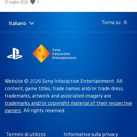
3
Data
29 Luglio, 2026
di
pubblicazione:
Torna su
Italiano
Seleziona
Regione
una
attuale:
Regione
Sony
Interactive
Entertainment
Website © 2026 Sony Interactive Entertainment. All
content, game titles, trade names and/or trade dress,
trademarks, artwork and associated imagery are
trademarks and/or copyright material of their respective
owners
. All rights reserved.
Termini di utilizzo
Informativa sulla privacy