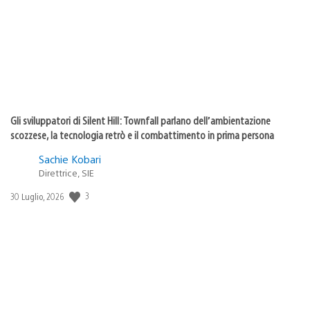
Gli sviluppatori di Silent Hill: Townfall parlano dell’ambientazione
scozzese, la tecnologia retrò e il combattimento in prima persona
Sachie Kobari
Direttrice, SIE
3
Data
30 Luglio, 2026
di
pubblicazione: