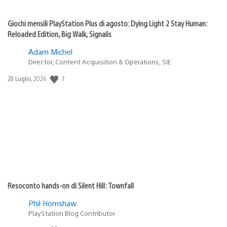
Giochi mensili PlayStation Plus di agosto: Dying Light 2 Stay Human:
Reloaded Edition, Big Walk, Signalis
Adam Michel
Director, Content Acquisition & Operations, SIE
7
Data
28 Luglio, 2026
di
pubblicazione:
Resoconto hands-on di Silent Hill: Townfall
Phil Hornshaw
PlayStation Blog Contributor