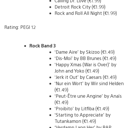
Calling Dr. Love (€1.99)
Detroit Rock City (€1.99)
Rock and Roll All Night (€1.99)
Rating: PEGI 12
Rock Band 3
‘Dame Aire’ by Skizoo (€1.49)
‘Dis-Moi’ by BB Brunes (€1.49)
‘Happy Xmas (War is Over)’ by
John and Yoko (€1.49)
‘Jerk it Out’ by Caesars (€1.49)
‘Nur ein Wort’ by Wir sind Helden
(€1.49)
‘Peut-Être une Angine’ by Anaïs
(€1.49)
‘Proibito’ by Litfiba (€1.49)
‘Starting to Appreciate’ by
Tutankamon (€1.49)
‘Verdamp Lang Her’ by BAP