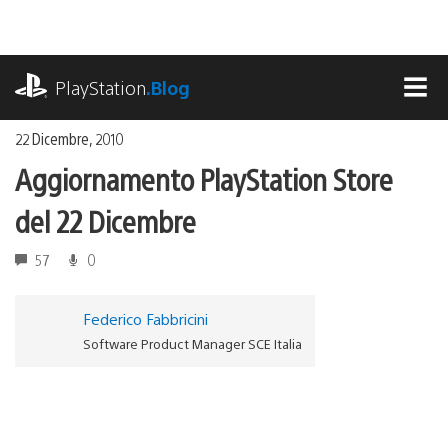
Salta
al
contenuto
playstation.com
PlayStation
.Blog
MEN
22 Dicembre, 2010
Aggiornamento PlayStation Store
del 22 Dicembre
57
0
Federico Fabbricini
Software Product Manager SCE Italia