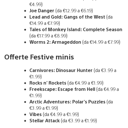
€4.99)
Joe Danger
(da €12.99 a €6.19)
Lead and Gold: Gangs of the West
(da
€14.99 a €7.99)
Tales of Monkey Island: Complete Season
(da €17.99 a €8.99)
Worms 2: Armageddon
(da €14.99 a €7.99)
Offerte Festive minis
Carnivores: Dinosaur Hunter
(da €3.99 a
€1.99)
Rocks n’ Rockets
(da €4.99 a €1.99)
Freekscape: Escape from Hell
(da €4.99 a
€1.99)
Arctic Adventures: Polar’s Puzzles
(da
€3.99 a €1.99)
Vibes
(da €4.99 a €1.99)
Stellar Attack
(da €3.99 a €1.99)