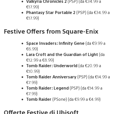
Valkyria Chronicles 2
(PSP) (da €34.99 a
€17.99)
Phantasy Star Portable 2
(PSP) (da €34.99 a
€17.99)
Festive Offers from Square-Enix
Space Invaders: Infinity Gene
(da €9.99 a
€6.99)
Lara Croft and the Guardian of Light
(da
€12.99 a €8.99)
Tomb Raider: Underworld
(da €20.99 a
€10.99)
Tomb Raider Anniversary
(PSP) (da €14.99 a
€7.99)
Tomb Raider: Legend
(PSP) (da €14.99 a
€7.99)
Tomb Raider
(PSone) (da €9.99 a €4.99)
Offerte Festive di Ubisoft