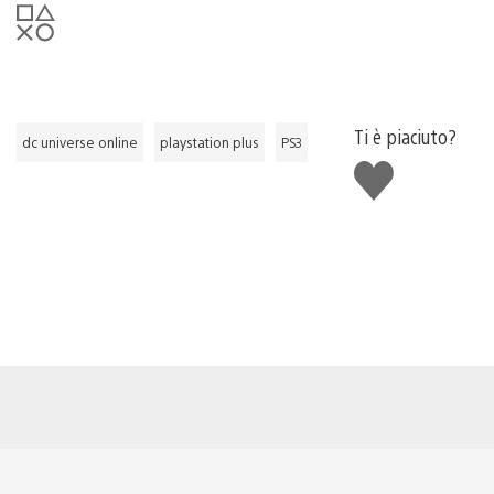
Ti è piaciuto?
dc universe online
playstation plus
PS3
Mi
piace