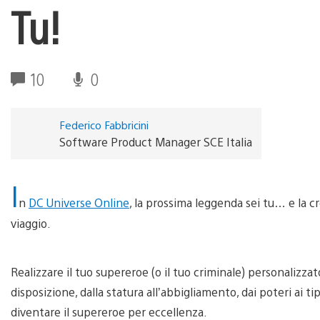
Tu!
10
0
Federico Fabbricini
Software Product Manager SCE Italia
I
n
DC Universe Online
, la prossima leggenda sei tu… e la c
viaggio.
Realizzare il tuo supereroe (o il tuo criminale) personalizza
disposizione, dalla statura all’abbigliamento, dai poteri ai t
diventare il supereroe per eccellenza.