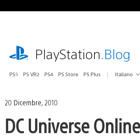
Salta
al
contenuto
playstation.com
PlayStation
.Blog
PS5
PS VR2
PS4
PS Store
PS Plus
Italiano
Seleziona
Regione
una
attuale:
Regione
20 Dicembre, 2010
DC Universe Online