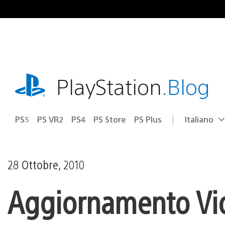
Salta
al
contenuto
playstation.com
PlayStation
.Blog
PS5
PS VR2
PS4
PS Store
PS Plus
Italiano
Seleziona
Regione
una
attuale:
Regione
28 Ottobre, 2010
Aggiornamento Vid