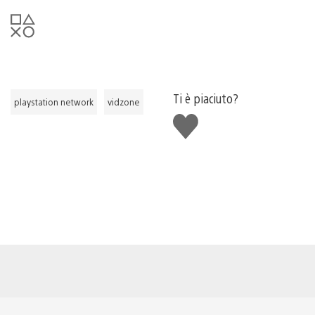
Ti è piaciuto?
playstation network
vidzone
Mi
piace